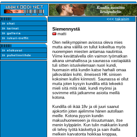
<<< takaisin
chat
Siemennystä
tarinat
galleria
matti
iskuri-treffit
Olen nelikymppinen aviossa oleva mies
mutta aina välillä on tullut kokeiltua myös
elokuvat
nuorempien miesten antamaa nautintoa.
puhelinviihde
Viime kevättalvella olin vaimon työmatkan
aikana uimahallissa ja saunassa vastapäätä
tuli sitten istuskelemaan nuori kundi,
huomasin että kundin katse harhaili omaa
jalkoväliäni kohti, ilmeisesti HK sinisen
kokoinen kullini kiinnosti. Saunassa ei ollut
muita joten kysyin kundilta että tekeekö
mieli sitä mitä näät, kundi myönsi ja
sovimme että jatkamme asioita meillä
kotona.
Kundilla oli ikää 18v ja oli juuri saanut
ajokortin joten ajelimme hänen autollaan
meille. Kotona pyysin kundin
makuuhuoneeseen ja riisuutumaan, itse
menin kylppäriin. Kun tulin makkariin kundi
oli tehny työtä käskettyä ja sain ihailla
melkein karvatonta hoikkaa kroppaa,