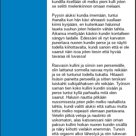
kundilla itsellään oli melko pieni kulli joten
se selitti mielenkiinnon omaan melaani.
Pyysin aluksi kundia imemään, tuntui
ihanalta kun hän kävi ahnaasti suullaan
kiinni kyrpääni, en kuitenkaan halunnut
laueta suuhun joten hidastin vähän tahtia.
Aikansa imettyään käskin kundin kontalleen
sängyn laidalle. Edessäni oli nyt karvaton
punertava nuoren kundin perse ja se näytti
todella kiihottavalta, kundi sanoin että ei ole
saanut näin isoa joten tiesin että hyvää
tavaraa oli luvassa!
Rasvasin kullini ja siirsin sen persereiälle,
olin laittanut sormella rasvaa myös reikään
ja se oli tuntunut todella tiukalta. Hitaasti
lisäsin painetta perseellä ja sitten terskani
luiskahti sulkijalihaksen ohi reikään. Työnsin
saman tien koko kullini kundin sisään ja
perse tuntui kyllä parhaalta mitä olen
saanut. Halusin nauttia pitkään
nussimisesta joten pidin melko rauhallista
tahtia, kundi valitti aluksi että sattuu mutta
tottui melko nopeasti olemaan pantavana.
Vetelin pitkiä vetoja ja nautinto oli
uskomaton, alas katsoessani näin oman
paksun kullini hoikan nuoren kundin sisällä
ja näky kiihotti vieläkin enemmän. Tunsin
että orgasmi alkoi lähestyä ja otin tukevan