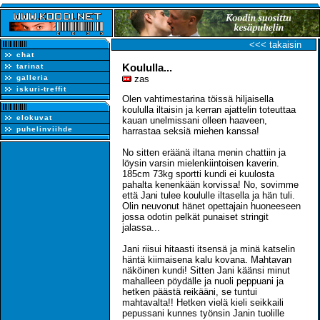
<<< takaisin
chat
Koululla...
tarinat
galleria
zas
iskuri-treffit
Olen vahtimestarina töissä hiljaisella
koululla iltaisin ja kerran ajattelin toteuttaa
elokuvat
kauan unelmissani olleen haaveen,
puhelinviihde
harrastaa seksiä miehen kanssa!
No sitten eräänä iltana menin chattiin ja
löysin varsin mielenkiintoisen kaverin.
185cm 73kg sportti kundi ei kuulosta
pahalta kenenkään korvissa! No, sovimme
että Jani tulee koululle iltasella ja hän tuli.
Olin neuvonut hänet opettajain huoneeseen
jossa odotin pelkät punaiset stringit
jalassa...
Jani riisui hitaasti itsensä ja minä katselin
häntä kiimaisena kalu kovana. Mahtavan
näköinen kundi! Sitten Jani käänsi minut
mahalleen pöydälle ja nuoli peppuani ja
hetken päästä reikääni, se tuntui
mahtavalta!! Hetken vielä kieli seikkaili
pepussani kunnes työnsin Janin tuolille