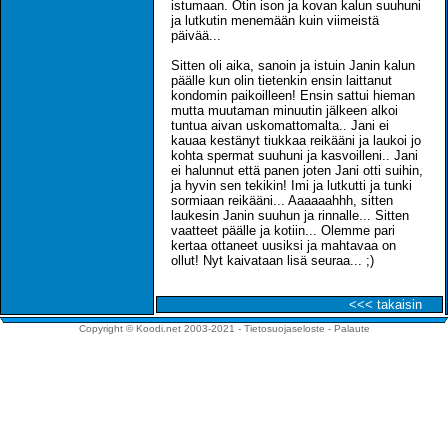
istumaan. Otin ison ja kovan kalun suuhuni
ja lutkutin menemään kuin viimeistä
päivää...
Sitten oli aika, sanoin ja istuin Janin kalun
päälle kun olin tietenkin ensin laittanut
kondomin paikoilleen! Ensin sattui hieman
mutta muutaman minuutin jälkeen alkoi
tuntua aivan uskomattomalta.. Jani ei
kauaa kestänyt tiukkaa reikääni ja laukoi jo
kohta spermat suuhuni ja kasvoilleni.. Jani
ei halunnut että panen joten Jani otti suihin,
ja hyvin sen tekikin! Imi ja lutkutti ja tunki
sormiaan reikääni... Aaaaaahhh, sitten
laukesin Janin suuhun ja rinnalle... Sitten
vaatteet päälle ja kotiin... Olemme pari
kertaa ottaneet uusiksi ja mahtavaa on
ollut! Nyt kaivataan lisä seuraa... ;)
<<< takaisin
Copyright © Koodi.net 2003-2021 -
Tietosuojaseloste
-
Palaute