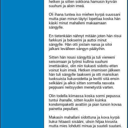
hetken ja sitten sokkona hamusin kyrvän
suuhuni ja aloin imeä.
Oli ihana tuntea iso miehen kyrpä suussani
mutta pian minun täytyi lopettaa koska hän
käski minut mahalleni makaamaan
sängylle.
En tietenkään nähnyt mitään joten hän riisui
farkkuni ja bokserini ja auttoi minut
sängylle. Hän otti jostain narua ja sitoi
jalkani levälleen sängyn päätyihin.
Sitten hän nousi sängyltä ja tuli viereeni
seisomaan ja työnsi kullina suuhuni
imettäväksi, olin niin tiukasti sidottu etten
voinut kuin imeä. Hetken imemisen jälkeen
hän tuli sängylle taakseni ja otti mansikan
tuoksuista liukuvoidetta ja levitti sitä ensin
selkääni ja alkoi sitten sormella rasvata
peppuani neitsyyden menetystä varten.
Olin todella kiimassa koska sormi pepussa
tuntui ihanalle, sitten kuulin kuinka
kondomipaketti avattiin ja pian tunsin kovaa
painetta pepullani.
Makasin mahallani sidottuna ja kova kyrpä
liukui hitaasti sisääni, ulisin hiljaa kivusta
mutta mies lohdutti minua ja suuteli suutani.