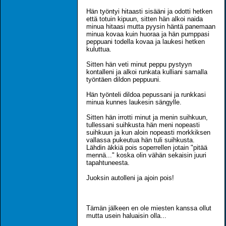
Hän työntyi hitaasti sisääni ja odotti hetken
että totuin kipuun, sitten hän alkoi naida
minua hitaasi mutta pyysin häntä panemaan
minua kovaa kuin huoraa ja hän pumppasi
peppuani todella kovaa ja laukesi hetken
kuluttua.
Sitten hän veti minut peppu pystyyn
kontalleni ja alkoi runkata kulliani samalla
työntäen dildon peppuuni.
Hän työnteli dildoa pepussani ja runkkasi
minua kunnes laukesin sängylle.
Sitten hän irrotti minut ja menin suihkuun,
tullessani suihkusta hän meni nopeasti
suihkuun ja kun aloin nopeasti morkkiksen
vallassa pukeutua hän tuli suihkusta.
Lähdin äkkiä pois soperrellen jotain "pitää
mennä..." koska olin vähän sekaisin juuri
tapahtuneesta.
Juoksin autolleni ja ajoin pois!
Tämän jälkeen en ole miesten kanssa ollut
mutta usein haluaisin olla...