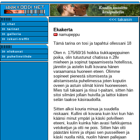
<<< takaisin
chat
Ekakerta
tarinat
galleria
namupeppu
iskuri-treffit
Tämä tarina on tosi ja tapahtui ollessani 18
elokuvat
Olen n. 175/60/16 hoikka tiukkapeppuinen
puhelinviihde
poika, olin tutustunut chatissa n.28v
mieheen ja sopinut tapaamisesta hotellissa,
jännitin ja astelin kulli kovana hänen
varaamansa huoneen eteen. Olimme
sopineet pienestä sitomisesta ja
alistamisesta puhelimessa joten koputin
oveen ja astuin silmät kiinni huoneeseen.
Mies tuli takaani ja riisui t-paitani, sitten hän
sitoi silmäni jollain huivilla ja laittoi käteni
selän taakse käsiraudoilla.
Sitten alkoi kouria minua ja suudella
niskaani. Kullini oli kovana kuin kivi kun hän
käänsi minut ympäri ja käski polvilleen
eteeni, kuulin kuinka hän avasi farkkujensa
vetoketjun ja otti ne pois. Sitten hän otti
päästäni kiinni ja ohjasi sen pusseilleen ja
käski nuolla niitä, nuolin hänen pallejaan