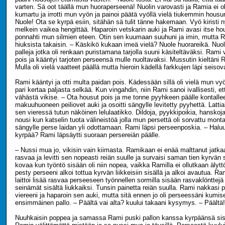
varten. Sä oot täällä mun huoraperseenä! Nuolin varovasti ja Ramia ei o
kumartu ja irrotti mun vyön ja painoi päätä vyöllä vielä tiukemmin hous
Nuole! Ota se kyrpä esiin, sitähän sä tulit tänne hakemaan. Vyö kiristi ny
melkein vaikea hengittää. Haparoin vetskarin auki ja Rami avasi itse hou
ponnahti mun silmien eteen. Otin sen kuumaan suuhuni ja imin, mutta R
hiuksista takaisin. – Käskikö kukaan imeä vielä? Nuole huorareikä. Nuoli
palleja jotka oli renkaan puristamana tarjolla suuni käsiteltäväksi. Rami
pois ja kääntyi tarjoten perseensä mulle nuoltavaksi. Mussutin kieltäni 
Mulla oli vielä vaatteet päällä mutta hieroin kädellä farkkujen läpi seisov
Rami kääntyi ja otti multa paidan pois. Kädessään sillä oli vielä mun vyö,
pari kertaa paljasta selkää. Kun vingahdin, niin Rami sanoi ivallisesti, et
vähästä vikise. – Ota housut pois ja me tonne pyyhkeen päälle kontalle
makuuhuoneen peiliovet auki ja osoitti sängylle levitetty pyyhettä. Lattial
sen vieressä tutun näköinen lelulaatikko. Dildoja, pyykkipoikia, hanskoj
nousi kun katselin tuota välineistöä jolla mun persettä oli sorvattu mont
sängylle perse laidan yli odottamaan. Rami läpsi perseenposkia. – Halu
kyrpää? Rami läpsäytti suoraan persereiän päälle.
– Nussi mua jo, vikisin vain kiimasta. Ramikaan ei enää malttanut jatkaa
rasvaa ja levitti sen nopeasti reiän suulle ja survaisi saman tien kyrvän
kovaa kun työntö sisään oli niin nopea, vaikka Ramilla ei ollutkaan älytt
pesty perseeni alkoi tottua kyrvän liikkeisiin sisällä ja alkoi avautua. Ra
laittoi lisää rasvaa perseeseen työnnellen sormilla sisään rasvaklönttejä 
seinämät sisältä liukkaiksi. Tunsin painetta reiän suulla. Rami nakkasi 
viereeni ja haparoin sen auki, mutta sitä ennen jo oli perseessäni kumis
ensimmäinen pallo. – Päältä vai alta? kuului takaani kysymys. – Päältä!
Nuuhkaisin poppea ja samassa Rami puski pallon kanssa kyrpäänsä sisä