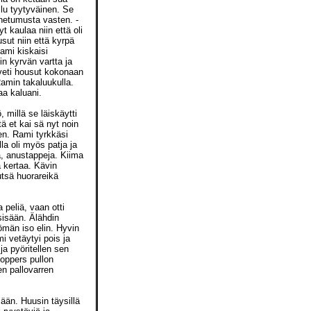
llu tyytyväinen. Se
unetumusta vasten. -
t kaulaa niin että oli
sut niin että kyrpä
ami kiskaisi
n kyrvän vartta ja
 veti housut kokonaan
Ramin takaluukulla.
aa kaluani.
 millä se läiskäytti
tä et kai sä nyt noin
en. Rami tyrkkäsi
la oli myös patja ja
a, anustappeja. Kiima
a kertaa. Kävin
utsä huorareikä
 peliä, vaan otti
 sisään. Älähdin
ömän iso elin. Hyvin
mi vetäytyi pois ja
ja pyöritellen sen
poppers pullon
en pallovarren
än. Huusin täysillä