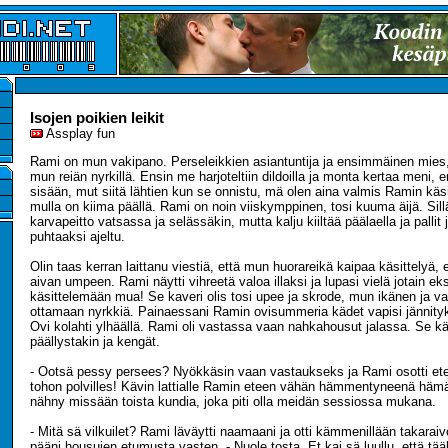
Isojen poikien leikit
Assplay fun
Rami on mun vakipano. Perseleikkien asiantuntija ja ensimmäinen mies
mun reiän nyrkillä. Ensin me harjoteltiin dildoilla ja monta kertaa meni, 
sisään, mut siitä lähtien kun se onnistu, mä olen aina valmis Ramin käsit
mulla on kiima päällä. Rami on noin viiskymppinen, tosi kuuma äijä. Sill
karvapeitto vatsassa ja selässäkin, mutta kalju kiiltää päälaella ja pallit
puhtaaksi ajeltu.
Olin taas kerran laittanu viestiä, että mun huorareikä kaipaa käsittely
aivan umpeen. Rami näytti vihreetä valoa illaksi ja lupasi vielä jotain e
käsittelemään mua! Se kaveri olis tosi upee ja skrode, mun ikänen ja va
ottamaan nyrkkiä. Painaessani Ramin ovisummeria kädet vapisi jännityk
Ovi kolahti ylhäällä. Rami oli vastassa vaan nahkahousut jalassa. Se k
päällystakin ja kengät.
- Ootsä pessy persees? Nyökkäsin vaan vastaukseks ja Rami osotti etei
tohon polvilles! Kävin lattialle Ramin eteen vähän hämmentyneenä hämär
nähny missään toista kundia, joka piti olla meidän sessiossa mukana.
- Mitä sä vilkuilet? Rami läväytti naamaani ja otti kämmenillään takaraiv
pääni housujen etumusta vasten. - Nuole tosta. Et kai sä luullu, että tää