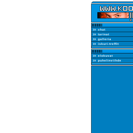
chat
tarinat
galleria
iskuri-treffit
elokuvat
puhelinviihde