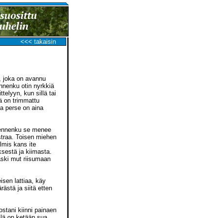
<<< takaisin
, joka on avannu
ennenku otin nyrkkiä
telyyn, kun sillä tai
ä on trimmattu
 ja perse on aina
ä, ennenku se menee
kstraa. Toisen miehen
lmis kans ite
sestä ja kiimasta.
äski mut riisumaan
sen lattiaa, käy
ästä ja siitä etten
ostani kiinni painaen
llä on ketään sua