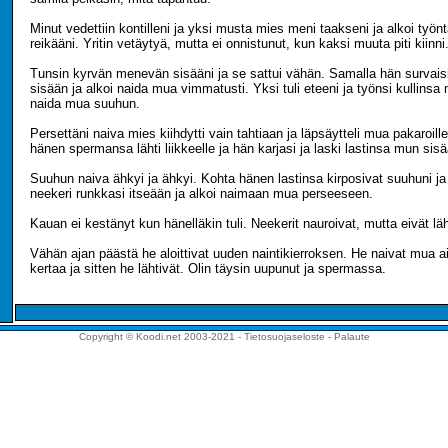
Minut vedettiin kontilleni ja yksi musta mies meni taakseni ja alkoi työnt
reikääni. Yritin vetäytyä, mutta ei onnistunut, kun kaksi muuta piti kiinni
Tunsin kyrvän menevän sisääni ja se sattui vähän. Samalla hän survai
sisään ja alkoi naida mua vimmatusti. Yksi tuli eteeni ja työnsi kullinsa
naida mua suuhun.
Persettäni naiva mies kiihdytti vain tahtiaan ja läpsäytteli mua pakaroill
hänen spermansa lähti liikkeelle ja hän karjasi ja laski lastinsa mun sis
Suuhun naiva ähkyi ja ähkyi. Kohta hänen lastinsa kirposivat suuhuni ja
neekeri runkkasi itseään ja alkoi naimaan mua perseeseen.
Kauan ei kestänyt kun hänelläkin tuli. Neekerit nauroivat, mutta eivät läh
Vähän ajan päästä he aloittivat uuden naintikierroksen. He naivat mua a
kertaa ja sitten he lähtivät. Olin täysin uupunut ja spermassa.
Copyright © Koodi.net 2003-2021 -
Tietosuojaseloste
-
Palaute