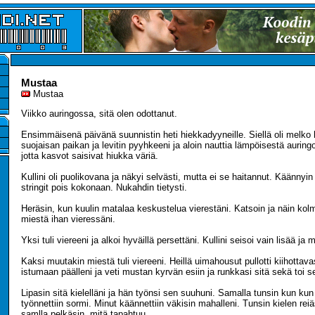
Mustaa
Mustaa
Viikko auringossa, sitä olen odottanut.
Ensimmäisenä päivänä suunnistin heti hiekkadyyneille. Siellä oli melko h
suojaisan paikan ja levitin pyyhkeeni ja aloin nauttia lämpöisestä auringos
jotta kasvot saisivat hiukka väriä.
Kullini oli puolikovana ja näkyi selvästi, mutta ei se haitannut. Käännyin
stringit pois kokonaan. Nukahdin tietysti.
Heräsin, kun kuulin matalaa keskustelua vierestäni. Katsoin ja näin k
miestä ihan vieressäni.
Yksi tuli viereeni ja alkoi hyväillä persettäni. Kullini seisoi vain lisää ja
Kaksi muutakin miestä tuli viereeni. Heillä uimahousut pullotti kiihottavas
istumaan päälleni ja veti mustan kyrvän esiin ja runkkasi sitä sekä toi se
Lipasin sitä kielelläni ja hän työnsi sen suuhuni. Samalla tunsin kun ku
työnnettiin sormi. Minut käännettiin väkisin mahalleni. Tunsin kielen reiäs
samlla pelkäsin, mitä tapahtuu.