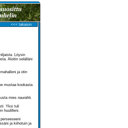
<<< takaisin
iljaista. Löysin
ta. Aloitin selälläni
 mahalleni ja otin
olme mustaa kookasta
 musta mies naurahti.
ti. Yksi tuli
n huulilleni.
n perseeseeni
säni ja kiihotuin ja