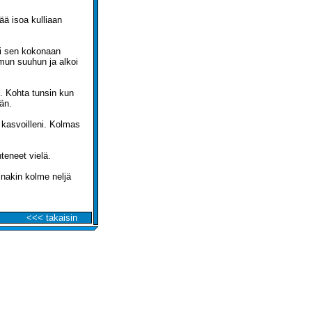
ää isoa kulliaan
.
si sen kokonaan
 mun suuhun ja alkoi
e. Kohta tunsin kun
ään.
 kasvoilleni. Kolmas
teneet vielä.
inakin kolme neljä
<<< takaisin