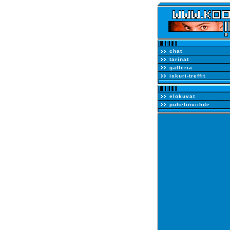
chat
tarinat
galleria
iskuri-treffit
elokuvat
puhelinviihde