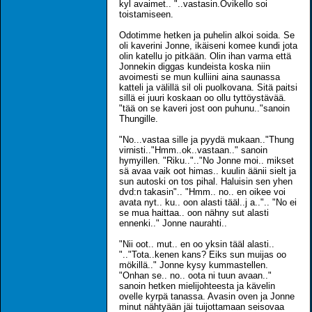
kyl avaimet.. "..vastasin.Ovikello soi
toistamiseen.
Odotimme hetken ja puhelin alkoi soida. Se
oli kaverini Jonne, ikäiseni komee kundi jota
olin katellu jo pitkään. Olin ihan varma että
Jonnekin diggas kundeista koska niin
avoimesti se mun kulliini aina saunassa
katteli ja välillä sil oli puolkovana. Sitä paitsi
sillä ei juuri koskaan oo ollu tyttöystävää.
"tää on se kaveri jost oon puhunu.."sanoin
Thungille.
"No...vastaa sille ja pyydä mukaan.."Thung
virnisti.."Hmm..ok..vastaan.." sanoin
hymyillen. "Riku..".."No Jonne moi.. mikset
sä avaa vaik oot himas.. kuulin äänii sielt ja
sun autoski on tos pihal. Haluisin sen yhen
dvd:n takasin".. "Hmm.. no.. en oikee voi
avata nyt.. ku.. oon alasti tääl..j a..".. "No ei
se mua haittaa.. oon nähny sut alasti
ennenki.." Jonne naurahti..
"Nii oot.. mut.. en oo yksin tääl alasti..
".."Tota..kenen kans? Eiks sun muijas oo
mökillä.." Jonne kysy kummastellen.
"Onhan se.. no.. oota ni tuun avaan.."
sanoin hetken mielijohteesta ja kävelin
ovelle kyrpä tanassa. Avasin oven ja Jonne
minut nähtyään jäi tuijottamaan seisovaa