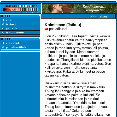
<<< takaisin
chat
Kolmistaan (Jatkuu)
tarinat
galleria
poslarikundi
iskuri-treffit
Oon 26v bikundi. Tää tapahtu viime kesänä.
Olin tavannu chatin kautta parikymppisen
elokuvat
aasialaisen kundin. Oltii tavattu jo pari
puhelinviihde
kertaa ja taas kun tyttöystäväni oli poissa,
tuli tää kundi kylään. Mentii suoraan
suihkuun ja pestiin toisemme huolella ja
suudeltiin. Thungilla oli kiintee pienikokonen
kroppa ja ihanan karhee pieni karvotus. Sen
kulli oli aika pieni mutta seiso aina
kivikovana. Pakarat oli kiinteet ja peppu
täysin karvaton.
Runkkailtiin siinä suihkussa sitten
toisiamme hetken ja siirryttiin makkariin.
Thung istu sängylle ja alko imuttamaan
kovana seisovaa paksua kulliani. Se
lutkutteli sitä kiimoissaan ja runkkaili
omaansa samalla. Yhtäkkiä ovikello soi.
Thung lopetti imemisen ja tuijotimme vaa
toisiamme hiljaa."Onks se sun
tyttöystävä.." se kysy. "Ei pitäis olla..sil on