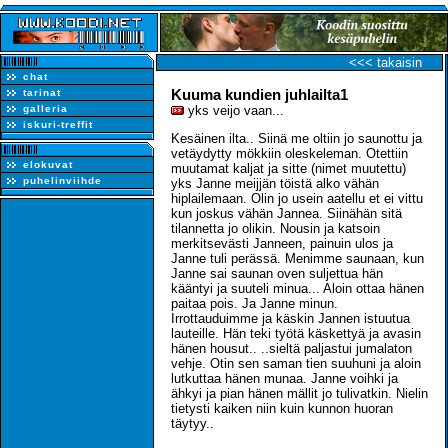
<<< takaisin
chat
Kuuma kundien juhlailta1
tarinat
galleria
yks veijo vaan...
iskuri-treffit
Kesäinen ilta.. Siinä me oltiin jo saunottu ja
vetäydytty mökkiin oleskeleman. Otettiin
elokuvat
muutamat kaljat ja sitte (nimet muutettu)
puhelinviihde
yks Janne meijjän töistä alko vähän
hiplailemaan. Olin jo usein aatellu et ei vittu
kun joskus vähän Jannea. Siinähän sitä
tilannetta jo olikin. Nousin ja katsoin
merkitsevästi Janneen, painuin ulos ja
Janne tuli perässä. Menimme saunaan, kun
Janne sai saunan oven suljettua hän
kääntyi ja suuteli minua... Aloin ottaa hänen
paitaa pois. Ja Janne minun.
Irrottauduimme ja käskin Jannen istuutua
lauteille. Hän teki työtä käskettyä ja avasin
hänen housut.. ..sieltä paljastui jumalaton
vehje. Otin sen saman tien suuhuni ja aloin
lutkuttaa hänen munaa. Janne voihki ja
ähkyi ja pian hänen mällit jo tulivatkin. Nielin
tietysti kaiken niin kuin kunnon huoran
täytyy..