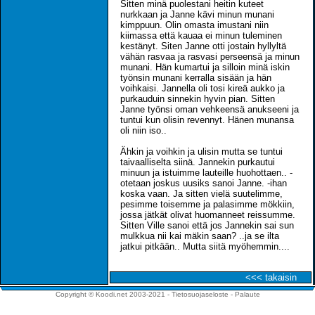
Sitten minä puolestani heitin kuteet
nurkkaan ja Janne kävi minun munani
kimppuun. Olin omasta imustani niin
kiimassa että kauaa ei minun tuleminen
kestänyt. Siten Janne otti jostain hyllyltä
vähän rasvaa ja rasvasi perseensä ja minun
munani. Hän kumartui ja silloin minä iskin
työnsin munani kerralla sisään ja hän
voihkaisi. Jannella oli tosi kireä aukko ja
purkauduin sinnekin hyvin pian. Sitten
Janne työnsi oman vehkeensä anukseeni ja
tuntui kun olisin revennyt. Hänen munansa
oli niin iso..
Ähkin ja voihkin ja ulisin mutta se tuntui
taivaalliselta siinä. Jannekin purkautui
minuun ja istuimme lauteille huohottaen.. -
otetaan joskus uusiks sanoi Janne. -ihan
koska vaan. Ja sitten vielä suutelimme,
pesimme toisemme ja palasimme mökkiin,
jossa jätkät olivat huomanneet reissumme.
Sitten Ville sanoi että jos Jannekin sai sun
mulkkua nii kai mäkin saan? ..ja se ilta
jatkui pitkään.. Mutta siitä myöhemmin....
<<< takaisin
Copyright © Koodi.net 2003-2021 -
Tietosuojaseloste
-
Palaute