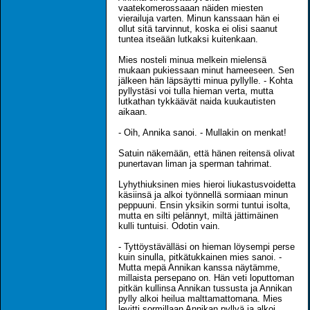
vaatekomerossaaan näiden miesten
vierailuja varten. Minun kanssaan hän ei
ollut sitä tarvinnut, koska ei olisi saanut
tuntea itseään lutkaksi kuitenkaan.
Mies nosteli minua melkein mielensä
mukaan pukiessaan minut hameeseen. Sen
jälkeen hän läpsäytti minua pyllylle. - Kohta
pyllystäsi voi tulla hieman verta, mutta
lutkathan tykkäävät naida kuukautisten
aikaan.
- Oih, Annika sanoi. - Mullakin on menkat!
Satuin näkemään, että hänen reitensä olivat
punertavan liman ja sperman tahrimat.
Lyhythiuksinen mies hieroi liukastusvoidetta
käsiinsä ja alkoi työnnellä sormiaan minun
peppuuni. Ensin yksikin sormi tuntui isolta,
mutta en silti pelännyt, miltä jättimäinen
kulli tuntuisi. Odotin vain.
- Tyttöystävälläsi on hieman löysempi perse
kuin sinulla, pitkätukkainen mies sanoi. -
Mutta mepä Annikan kanssa näytämme,
millaista persepano on. Hän veti loputtoman
pitkän kullinsa Annikan tussusta ja Annikan
pylly alkoi heilua malttamattomana. Mies
levitti sormillaan Annikan pyllyä ja alkoi