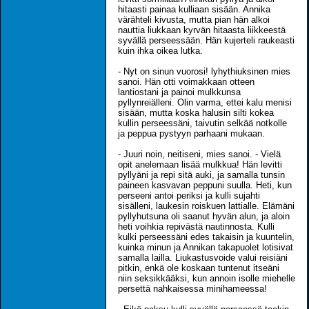
hitaasti painaa kulliaan sisään. Annika
värähteli kivusta, mutta pian hän alkoi
nauttia liukkaan kyrvän hitaasta liikkeestä
syvällä perseessään. Hän kujerteli raukeasti
kuin ihka oikea lutka.
- Nyt on sinun vuorosi! lyhythiuksinen mies
sanoi. Hän otti voimakkaan otteen
lantiostani ja painoi mulkkunsa
pyllynreiälleni. Olin varma, ettei kalu menisi
sisään, mutta koska halusin silti kokea
kullin perseessäni, taivutin selkää notkolle
ja peppua pystyyn parhaani mukaan.
- Juuri noin, neitiseni, mies sanoi. - Vielä
opit anelemaan lisää mulkkua! Hän levitti
pyllyäni ja repi sitä auki, ja samalla tunsin
paineen kasvavan peppuni suulla. Heti, kun
perseeni antoi periksi ja kulli sujahti
sisälleni, laukesin roiskuen lattialle. Elämäni
pyllyhutsuna oli saanut hyvän alun, ja aloin
heti voihkia repivästä nautinnosta. Kulli
kulki perseessäni edes takaisin ja kuuntelin,
kuinka minun ja Annikan takapuolet lotisivat
samalla lailla. Liukastusvoide valui reisiäni
pitkin, enkä ole koskaan tuntenut itseäni
niin seksikkääksi, kun annoin isolle miehelle
persettä nahkaisessa minihameessa!