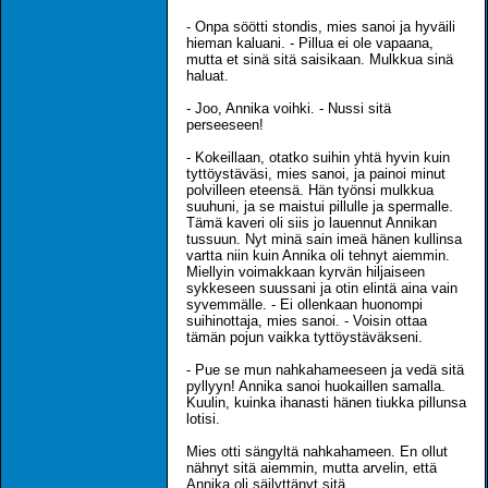
- Onpa söötti stondis, mies sanoi ja hyväili
hieman kaluani. - Pillua ei ole vapaana,
mutta et sinä sitä saisikaan. Mulkkua sinä
haluat.
- Joo, Annika voihki. - Nussi sitä
perseeseen!
- Kokeillaan, otatko suihin yhtä hyvin kuin
tyttöystäväsi, mies sanoi, ja painoi minut
polvilleen eteensä. Hän työnsi mulkkua
suuhuni, ja se maistui pillulle ja spermalle.
Tämä kaveri oli siis jo lauennut Annikan
tussuun. Nyt minä sain imeä hänen kullinsa
vartta niin kuin Annika oli tehnyt aiemmin.
Miellyin voimakkaan kyrvän hiljaiseen
sykkeseen suussani ja otin elintä aina vain
syvemmälle. - Ei ollenkaan huonompi
suihinottaja, mies sanoi. - Voisin ottaa
tämän pojun vaikka tyttöystäväkseni.
- Pue se mun nahkahameeseen ja vedä sitä
pyllyyn! Annika sanoi huokaillen samalla.
Kuulin, kuinka ihanasti hänen tiukka pillunsa
lotisi.
Mies otti sängyltä nahkahameen. En ollut
nähnyt sitä aiemmin, mutta arvelin, että
Annika oli säilyttänyt sitä