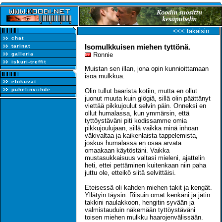
<<< takaisin
chat
Isomulkkuisen miehen tyttönä.
tarinat
galleria
Ronnie
iskuri-treffit
Muistan sen illan, jona opin kunnioittamaan
isoa mulkkua.
elokuvat
puhelinviihde
Olin tullut baarista kotiin, mutta en ollut
juonut muuta kuin glögiä, sillä olin päättänyt
viettää pikkujoulut selvin päin. Onneksi en
ollut humalassa, kun ymmärsin, että
tyttöystäväni piti kodissamme omia
pikkujoulujaan, sillä vaikka minä inhoan
väkivaltaa ja kaikenlaista tappelemista,
joskus humalassa en osaa arvata
omaakaan käytöstäni. Vaikka
mustasukkaisuus valtasi mieleni, ajattelin
heti, ettei pettäminen kuitenkaan niin paha
juttu ole, etteikö siitä selvittäisi.
Eteisessä oli kahden miehen takit ja kengät.
Yllätyin täysin. Riisuin omat kenkäni ja jätin
takkini naulakkoon, hengitin syvään ja
valmistauduin näkemään tyttöystäväni
toisen miehen mulkku haarojenvälissään.