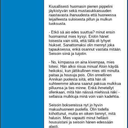
Kiusallisesti huomasin pienen pippelini
jäykistyvän sekä mustasukkaisuuden
raastavasta ihanuudesta että huoneessa
leijailleesta suloisesta pillun ja mulkun
tuoksusta.
- Etkö sä aio edes suuttua? minut ensin
huomannut mies kysyi. Erotin hänet
toisesta vain siitä, että tällä oli lyhyet
hiukset. Sanattomaksi olin mennyt joka
tapauksessa, enkä osannut vastata mitään.
Seisoin siinä ja tuijotin.
- No, kimpassa on aina kivempaa, mies
totesi. Hän alkoi riisua minua! Aloin käydä
heikoksi, kun jättikullinen mies otti minulta
paitaa ja housuja pois. Olin onnellinen
Annikan puolesta siitä, että hän oli
suhteemme aikana saanut paksua mulkkua
pilluunsa ja ties minne. Enkä ihmetellyt
ollenkaan, mitä hän näissä miehissä näki -
sellaisia mulkkuja minä voin vain kadehtia.
Seisoin boksereissa nyt jo hyvin
makuuhuoneen puolella. Olin todella
kiihottunut, mutta en oikein tiennyt, mitä
halusin. Mies vapautti minut hellästi
housuistani ja seisoin hänen edessään
alasti.