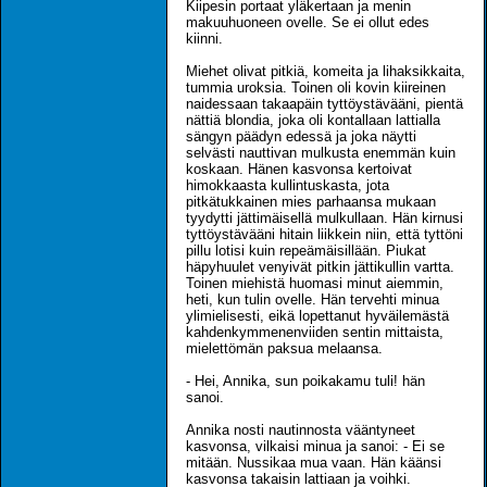
Kiipesin portaat yläkertaan ja menin
makuuhuoneen ovelle. Se ei ollut edes
kiinni.
Miehet olivat pitkiä, komeita ja lihaksikkaita,
tummia uroksia. Toinen oli kovin kiireinen
naidessaan takaapäin tyttöystävääni, pientä
nättiä blondia, joka oli kontallaan lattialla
sängyn päädyn edessä ja joka näytti
selvästi nauttivan mulkusta enemmän kuin
koskaan. Hänen kasvonsa kertoivat
himokkaasta kullintuskasta, jota
pitkätukkainen mies parhaansa mukaan
tyydytti jättimäisellä mulkullaan. Hän kirnusi
tyttöystävääni hitain liikkein niin, että tyttöni
pillu lotisi kuin repeämäisillään. Piukat
häpyhuulet venyivät pitkin jättikullin vartta.
Toinen miehistä huomasi minut aiemmin,
heti, kun tulin ovelle. Hän tervehti minua
ylimielisesti, eikä lopettanut hyväilemästä
kahdenkymmenenviiden sentin mittaista,
mielettömän paksua melaansa.
- Hei, Annika, sun poikakamu tuli! hän
sanoi.
Annika nosti nautinnosta vääntyneet
kasvonsa, vilkaisi minua ja sanoi: - Ei se
mitään. Nussikaa mua vaan. Hän käänsi
kasvonsa takaisin lattiaan ja voihki.