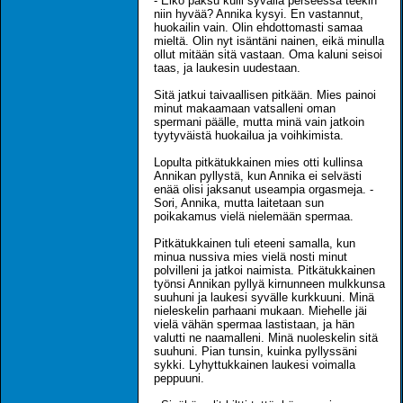
- Eikö paksu kulli syvällä perseessä teekin
niin hyvää? Annika kysyi. En vastannut,
huokailin vain. Olin ehdottomasti samaa
mieltä. Olin nyt isäntäni nainen, eikä minulla
ollut mitään sitä vastaan. Oma kaluni seisoi
taas, ja laukesin uudestaan.
Sitä jatkui taivaallisen pitkään. Mies painoi
minut makaamaan vatsalleni oman
spermani päälle, mutta minä vain jatkoin
tyytyväistä huokailua ja voihkimista.
Lopulta pitkätukkainen mies otti kullinsa
Annikan pyllystä, kun Annika ei selvästi
enää olisi jaksanut useampia orgasmeja. -
Sori, Annika, mutta laitetaan sun
poikakamus vielä nielemään spermaa.
Pitkätukkainen tuli eteeni samalla, kun
minua nussiva mies vielä nosti minut
polvilleni ja jatkoi naimista. Pitkätukkainen
työnsi Annikan pyllyä kirnunneen mulkkunsa
suuhuni ja laukesi syvälle kurkkuuni. Minä
nieleskelin parhaani mukaan. Miehelle jäi
vielä vähän spermaa lastistaan, ja hän
valutti ne naamalleni. Minä nuoleskelin sitä
suuhuni. Pian tunsin, kuinka pyllyssäni
sykki. Lyhyttukkainen laukesi voimalla
peppuuni.