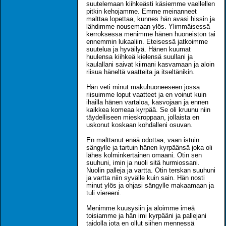
suutelemaan kiihkeästi käsiemme vaellellen
pitkin kehojamme. Emme meinanneet
malttaa lopettaa, kunnes hän avasi hissin ja
lähdimme nousemaan ylös. Ylimmäisessä
kerroksessa menimme hänen huoneiston tai
ennemmin lukaaliin. Eteisessä jatkoimme
suutelua ja hyväilyä. Hänen kuumat
huulensa kiihkeä kielensä suullani ja
kaulallani saivat kiimani kasvamaan ja aloin
riisua häneltä vaatteita ja itseltänikin.
Hän veti minut makuhuoneeseen jossa
riisuimme loput vaatteet ja en voinut kuin
ihailla hänen vartaloa, kasvojaan ja ennen
kaikkea komeaa kyrpää. Se oli kruunu niin
täydelliseen mieskroppaan, jollaista en
uskonut koskaan kohdalleni osuvan.
En malttanut enää odottaa, vaan istuin
sängylle ja tartuin hänen kyrpäänsä joka oli
lähes kolminkertainen omaani. Otin sen
suuhuni, imin ja nuoli sitä hurmiossani.
Nuolin palleja ja vartta. Otin terskan suuhuni
ja vartta niin syvälle kuin sain. Hän nosti
minut ylös ja ohjasi sängylle makaamaan ja
tuli viereeni.
Menimme kuusysiin ja aloimme imeä
toisiamme ja hän imi kyrpääni ja pallejani
taidolla jota en ollut siihen mennessä