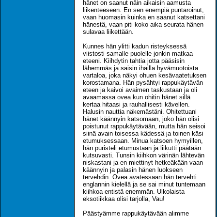
hänet on saanut näin aikaisin aamusta
liikenteeseen. En sen enempiä puntaroinut,
vaan huomasin kuinka en saanut katsettani
hänestä, vaan piti koko aika seurata hänen
sulavaa liikettään.
Kunnes hän ylitti kadun risteyksessä
viistosti samalle puolelle jonkin matkaa
eteeni. Kiihdytin tahtia jotta pääsisin
lähemmäs ja saisin ihailla hyvämuotoista
vartaloa, joka näkyi ohuen kesävaatetuksen
korostamana. Hän pysähtyi rappukäytävän
eteen ja kaivoi avaimen taskustaan ja oli
avaamassa ovea kun ohitin hänet sillä
kertaa hitaasi ja rauhallisesti kävellen.
Halusin nauttia näkemästäni. Ohitettuani
hänet käännyin katsomaan, joko hän olisi
poistunut rappukäytävään, mutta hän seisoi
siinä avain toisessa kädessä ja toinen käsi
etumuksessaan. Minua katsoen hymyillen,
hän puristeli etumustaan ja liikutti päätään
kutsuvasti. Tunsin kiihkon värinän lähtevän
niskastani ja en miettinyt hetkeäkään vaan
käännyin ja palasin hänen luokseen
tervehdin. Ovea avatessaan hän tervehti
englannin kielellä ja se sai minut tuntemaan
kiihkoa entistä enemmän. Ulkolaista
eksotiikkaa olisi tarjolla, Vau!
Päästyämme rappukäytävään alimme