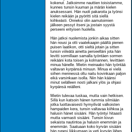
kokenut. Jatkoimme nauttien toisistamme,
kunnes tunsin kuuman ja märän kielen
anuksessani. Hän nuoli pakaroita ja työnsi
kielen reikään ja pyöritti sitä siellä
kiihkeästi. Onneksi olin aamutoimien
jälkeen pessyt itseni ja jostain syystä
perseeni erityisen huolella.
Hän jatkoi nuolemista jonkin aikaa sitten
hän nousi ja otti vaatekaapin päältä pienen
puisen laatikon, otti sieltä jotain ja sitten
tunsin viileätä ainetta perseelläni jota hän
levitti sormillaan samalla työntäen sormen
reikääni kota toisen ja kolmannen, levittäen
minua hänelle. Mietin meinaako hän työntää
valtavan kyrpänsä minuun. Minua ei vielä
siihen mennessä oltu naitu kovinkaan paljon
eikä varsinkaan isolla. Niin hän käänsi
minut selälleen nosti jalkani ylös ja ohjasi
kyrpänsä reiälleni.
Mietin tulevaa tuskaa, mutta vain hetkisen.
Sillä kun katsoin hänen tummia silmiään
jotka luottavaisesti hymyilivät valkoisten
hampaiden kera, tunsin valtavaa kiihkoa ja
halusin hänet sisääni. Hän työntyi hitaasti
mutta varmasti sisääni. Tunsin kivun
sekaista nautintoa ja halusin enemmän ja
enemmän. Saatuaan koko kyrvän sisääni
hän rupesi liikkumaan ja veti kyrvän lähes