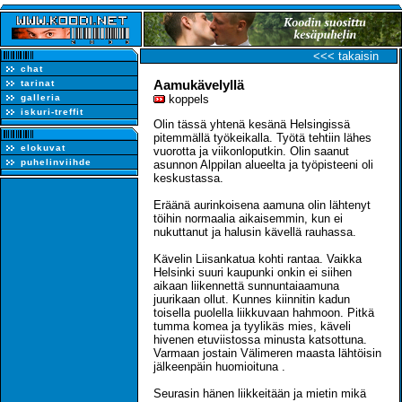
<<< takaisin
chat
Aamukävelyllä
tarinat
galleria
koppels
iskuri-treffit
Olin tässä yhtenä kesänä Helsingissä
pitemmällä työkeikalla. Työtä tehtiin lähes
elokuvat
vuorotta ja viikonloputkin. Olin saanut
puhelinviihde
asunnon Alppilan alueelta ja työpisteeni oli
keskustassa.
Eräänä aurinkoisena aamuna olin lähtenyt
töihin normaalia aikaisemmin, kun ei
nukuttanut ja halusin kävellä rauhassa.
Kävelin Liisankatua kohti rantaa. Vaikka
Helsinki suuri kaupunki onkin ei siihen
aikaan liikennettä sunnuntaiaamuna
juurikaan ollut. Kunnes kiinnitin kadun
toisella puolella liikkuvaan hahmoon. Pitkä
tumma komea ja tyylikäs mies, käveli
hivenen etuviistossa minusta katsottuna.
Varmaan jostain Välimeren maasta lähtöisin
jälkeenpäin huomioituna .
Seurasin hänen liikkeitään ja mietin mikä