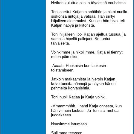
Hetken kuluttua olin jo täydessä vauhdissa.
Toni asettui Katjan alapäähän ja alkoi nuolla
siskonsa rintoja ja vatsaa. Hän siirtyi
hiljalleen alemmaksi. Kunnes hän hivoitteli
Katjan häpyä ja klitorista.
Toni hiljalleen lipoi Katjan ajeltua tussua, ja
samalla hipelöi pallejani. Se tuntui
taivaiselta.
Voihkimme ja hikoilimme. Katja ei tiennyt
miten päin olisi.
-Aaaah. Huokaisin kun laukesin
toistamiseen.
Jatkoin makaamista ja hieroin Katjan
kovettuneita nännejä ja näykin hänen
pehmeitä korvanlehtiä.
Toni nuoli Katjaa ja Katja voihki.
-Mmmmmhhh.. inahti Katja onnesta, kun
hän viimein laukesi. Ja Toni sai mehua
juodakseen.
Nousimme istumaan.
Suljimme teeveen.