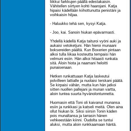
liikkui farkkujen päällä edestakaisin.
Vähitellen siirtyen kohti haarojani. Katja
hipaisi kädellään kiihottunutta penistäni ja
voihkaisin hiljaa.
- Haluukko tehä sen, kysyi Katja.
- Joo, kai. Sanoin hiukan epävarmasti.
Yhdellä kädellä Katja taituroi vyöni auki ja
aukaisi vetoketjuni. Hän hieroi munaani
boksereiden päältä. Kun Boxerien pintaan
alkoi tulla liikaa kosteutta tempaisi hän
velmuni esiin. Hän alkoi hitaasti runkata
sitä. Aloin hiota ja naamani heloitti
punaisenaan.
Hetken runkattuaan Katja laskeutui
polvilleen lattialle ja nuolaisi terskani päätä.
Se kirpaisi vähän, mutta kun hän jatkoi
sitten nuollen pallejani ja munan vartta,
aloin tuntea suurta hyvänolontunnetta.
Huomasin että Toni oli kaivanut munansa
esiin ja runkkasi ja katseli meitä. Olen aina
ollut hiukan bi. Siksi siirsin Tonin käden
pois munaltansa ja tarrasin hänen
vehkeestään kiinni. Oudolta se tuntui
aluksi, mutta aloin runkkaamaan häntä.