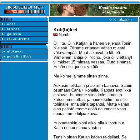
<<< takaisin
chat
Koti(bi)leet
tarinat
galleria
Numb
iskuri-treffit
Oli ilta. Olin Katjan ja hänen veljensä Tonin
bileissä. Olimme ottaneet vähän miestä
elokuvat
väkevämpää. Muut alkoivat jo lähteä.
puhelinviihde
Viimeinen lähtijä oli Nicho, joka oli viettänyt
viimeiset 15 minsaa vessaa. Outo sinänsä.
Ei hän ollut juonut yhtään.
Me kolme jäimme sitten sinne.
Aukasin telkkarin ja selailin kanavia. Satuin
osumaan Canal+ kohalla. Kappas erotiikka
elokuva. Istuimme siinä kolmistaan ja
katsoimme leffaa, ja naureskelimme sille
tohinalle, mitä siinä tapahtui. Mutta vähän
ajan päästä emme enää nauraneet vaan
seurasimme hiljaa kuvaa.
Huomatenkin oloni alkoi olla kiihottunut.
Katja notkui minua vasten.
Tunsin sitten Katjan käden reidelläni. Se