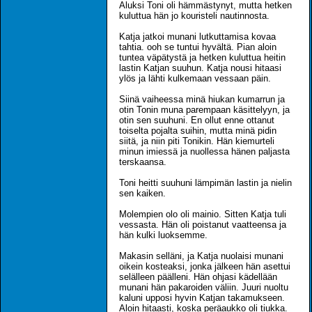
Aluksi Toni oli hämmästynyt, mutta hetken
kuluttua hän jo kouristeli nautinnosta.
Katja jatkoi munani lutkuttamisa kovaa
tahtia. ooh se tuntui hyvältä. Pian aloin
tuntea väpätystä ja hetken kuluttua heitin
lastin Katjan suuhun. Katja nousi hitaasi
ylös ja lähti kulkemaan vessaan päin.
Siinä vaiheessa minä hiukan kumarrun ja
otin Tonin muna parempaan käsittelyyn, ja
otin sen suuhuni. En ollut enne ottanut
toiselta pojalta suihin, mutta minä pidin
siitä, ja niin piti Tonikin. Hän kiemurteli
minun imiessä ja nuollessa hänen paljasta
terskaansa.
Toni heitti suuhuni lämpimän lastin ja nielin
sen kaiken.
Molempien olo oli mainio. Sitten Katja tuli
vessasta. Hän oli poistanut vaatteensa ja
hän kulki luoksemme.
Makasin selläni, ja Katja nuolaisi munani
oikein kosteaksi, jonka jälkeen hän asettui
selälleen päälleni. Hän ohjasi kädellään
munani hän pakaroiden väliin. Juuri nuoltu
kaluni upposi hyvin Katjan takamukseen.
Aloin hitaasti, koska peräaukko oli tiukka.