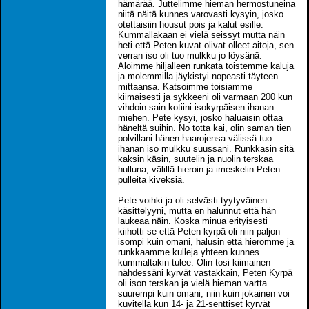
hämärää. Juttelimme hieman hermostuneina
niitä näitä kunnes varovasti kysyin, josko
otettaisiin housut pois ja kalut esille.
Kummallakaan ei vielä seissyt mutta näin
heti että Peten kuvat olivat olleet aitoja, sen
verran iso oli tuo mulkku jo löysänä.
Aloimme hiljalleen runkata toistemme kaluja
ja molemmilla jäykistyi nopeasti täyteen
mittaansa. Katsoimme toisiamme
kiimaisesti ja sykkeeni oli varmaan 200 kun
vihdoin sain kotiini isokyrpäisen ihanan
miehen. Pete kysyi, josko haluaisin ottaa
häneltä suihin. No totta kai, olin saman tien
polvillani hänen haarojensa välissä tuo
ihanan iso mulkku suussani. Runkkasin sitä
kaksin käsin, suutelin ja nuolin terskaa
hulluna, välillä hieroin ja imeskelin Peten
pulleita kiveksiä.
Pete voihki ja oli selvästi tyytyväinen
käsittelyyni, mutta en halunnut että hän
laukeaa näin. Koska minua erityisesti
kiihotti se että Peten kyrpä oli niin paljon
isompi kuin omani, halusin että hieromme ja
runkkaamme kulleja yhteen kunnes
kummaltakin tulee. Olin tosi kiimainen
nähdessäni kyrvät vastakkain, Peten Kyrpä
oli ison terskan ja vielä hieman vartta
suurempi kuin omani, niin kuin jokainen voi
kuvitella kun 14- ja 21-senttiset kyrvät