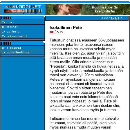
<<< takaisin
chat
Isokullinen Pete
tarinat
galleria
Jouni
iskuri-treffit
Tutustuin chatissä erääseen 38-vuotiaaseen
mieheen, joka kertoi asuvansa naisen
elokuvat
kanssa mutta haluavansa seksiä myös
puhelinviihde
miehiltä. Itse olen 26, asun yksin ja sovittiin
että tavataan ensin muualla ja mennään
sitten meille. Olin erittäin kiinnostunut
"Petestä". koska hänellä oli kuvia netissä ja
kyrpä näytti todella mehukkaalta ja itse hän
totesi sen olevan yli 20cm seisokissa.
Peteä ei myöskään sanojensa mukaan
haitannut että omani oli huomattavasti
pienempi. Sovittiin sitten tapaaminen
muutaman päivän päästä ja Pete itse
asiassa asui vain noin kilometrin päässä
joten olimme nopeasti jo meillä. Pete oli
aikalailla samankokoinen kuin itsekin olin,
jonkin verran karvainen myös ja tumma.
Tultuamme minun luo menimme sohvalle
istumaan, televisio oli päällä, pieni valo
myös nurkassa mutta muuten varsin