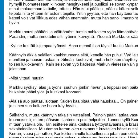
hymyili huomatessaan kiihkeän hengitykseni ja puoliksi seisovan kyrpä
minut makaamaan lattialle, tottelin. Hän istui päälleni, väänsi käteni sel
teipata niitä yhteen ilmastointiteipillä. Yritin pyytää, että hän käyttäisi tav
käteni voisivat liikkua edes vähän enemmän, mutta hän sanoi ilmastoint
hyvin.
Markku nousi päältäni ja välittömästi tunsin nahkaisen vyön läimähtävän 
Parahdin, mutta ihmettelin silti lyönnin keveyttä. Yleensä Markku ei sä
-Kyl se kestää lujempaa lyömist. Anna mennä ihan täysil! kuulin Marku
Käännyin äkkiä selälleni kauhistuneena siitä, kenelle hän puhui. Vyö läi
munilleni ja huusin tuskasta. Silmäni kostuivat, mutta hetkisen räpyttely
toisen lukiokaverini, Kain seisovan vyö kädessä Markun vieressä vain 
jalassaan.
-Mitä vittua! huusin.
Markku syöksyi alas ja työnsi suuhuni jonkin rievun ja teippasi sen paiko
hiuksista pääni ylös ja kuiskasi korvaani:
-Älä sä auo päätäs, aiotaan Kaiden kaa pitää vähä hauskaa... On paineit
ja siihen sun kaltane huora käy hyvin...
Säikähdin, mutta käännyin takaisin vatsalleni. Painoin pääni lattiaa vaste
kuumeisesti, miten pääsisin tilanteesta pois helpoiten. Tunnen kyllä K
mitään ystäviä ole. Hän esittelee aina koulussa tyttöystäväänsä ja bras
seksitaidoillaan. Muutaman kerran olen runkannut kuvitellen hänet nus
Kerran, vuosi pari sitten, Kai kertoi minulle katselleensa jotain pornofilk