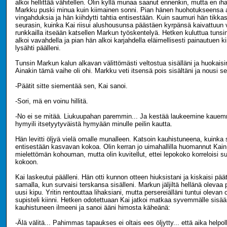
alkoi hellittää vähitellen. Olin kyllä munaa saanut ennenkin, mutta en ihan
Markku puski minua kuin kiimainen sonni. Pian hänen huohotukseensa a
vingahduksia ja hän kiihdytti tahtia entisestään. Kuin saumuri hän tikkas
seurasin, kuinka Kai riisui alushousunsa päästäen kyrpänsä kaivattuun 
runkkailla itseään katsellen Markun työskentelyä. Hetken kuluttua tuns
alkoi vavahdella ja pian hän alkoi karjahdella eläimellisesti painautuen k
lysähti päälleni.
Tunsin Markun kalun alkavan välittömästi veltostua sisälläni ja huokais
Ainakin tämä vaihe oli ohi. Markku veti itsensä pois sisältäni ja nousi 
-Päätit sitte siementää sen, Kai sanoi.
-Sori, mä en voinu hillitä.
-No ei se mitää. Liukuupahan paremmin... Ja kestää laukeemine kauemm
hymyili itsetyytyväistä hymyään minulle peilin kautta.
Hän levitti öljyä vielä omalle munalleen. Katsoin kauhistuneena, kuinka s
entisestään kasvavan kokoa. Olin kerran jo uimahallilla huomannut Kai
mielettömän kohouman, mutta olin kuvitellut, ettei lepokoko korreloisi 
kokoon.
Kai laskeutui päälleni. Hän otti kunnon otteen hiuksistani ja kiskaisi pää
samalla, kun survaisi terskansa sisälleni. Markun jäljiltä hellänä olevaa 
uusi kipu. Yritin rentouttaa lihaksiani, mutta persereiälläni tuntui olevan
supisteli kiinni. Hetken odotettuaan Kai jatkoi matkaa syvemmälle sisä
kauhistuneen ilmeeni ja sanoi ääni himosta käheänä:
-Älä välitä... Pahimmas tapaukses ei oltais ees öljytty... että aika helpo