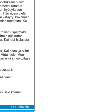
ohotukseni huvitti
erseeni totuttua
nteen hyödykseen
. Hän nussi vielä
Kai vetäytyi kokonaan
den tunteesta. Kai
 maistui spermalta,
ittäin ruiskuttaa
. Kai repi hiuksista
, Kai sanoi ja silitti
-Vittu niele! Mun
 eikä sil oo tollasii
 suustani.
läs vai?
aik sillo kolmen
..
<<< takaisin