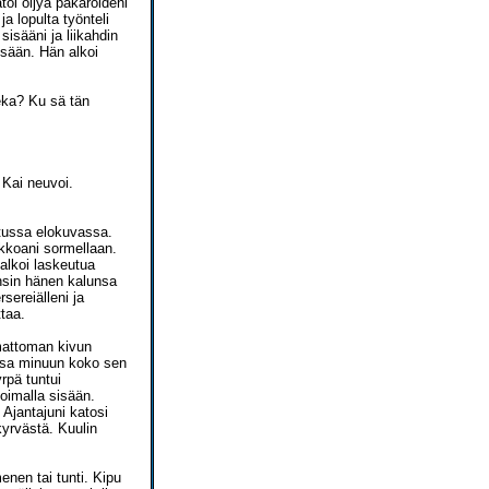
toi öljyä pakaroideni
ja lopulta työnteli
isääni ja liikahdin
isään. Hän alkoi
 eka? Ku sä tän
, Kai neuvoi.
etussa elokuvassa.
ukkoani sormellaan.
alkoi laskeutua
nsin hänen kalunsa
sereiälleni ja
taa.
omattoman kivun
ansa minuun koko sen
yrpä tuntui
voimalla sisään.
 Ajantajuni katosi
yrvästä. Kuulin
nen tai tunti. Kipu