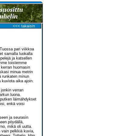
<<< takaisin
 Tuossa pari viikkoa
et samalla luokalla
pelejä ja katsellen
eämme toistemme
tä kerran huomasin
iskasi minua metrin
sä runkaten minun
 kuviota aika ajoin.
 jonkin verran
arkun luona.
viputken läimähdykset
isi, enkä voisi
seen ja seurasin
een pöydällä,
no, mikä oli uutta.
n vain pelkkiä kuvia,
teeni. Tottelin. Hän