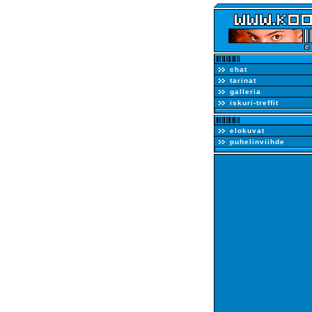
chat
tarinat
galleria
iskuri-treffit
elokuvat
puhelinviihde