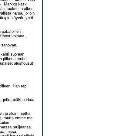
ni. Markku käski
käni taakse ja alkoi
allista narua, jolloin
iteipin käyvän yhtä
pakaroilleni.
ästänyt voimaa.
n sanovan.
skähti suoraan
n jälkeen erotin
punaiset alushousut
illeen. Hän repi
, jotka pitäs purkaa
n ja aloin miettiä
ain, mutta emme me
sailee
simassa muijaansa.
kaa, jossa