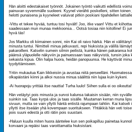
Hän aloitti edestakaiset työnnöt. Jokainen työntö vaikutti edellistä voi
painuvan syvemmälle suoleeni. Kyynel vierähti poskelleni, sitten toine
helotti punaisena ja kyyneleet valuivat pitkin poskiani tipahdellen lattialle
-Vittu et tekee hyvää, tuntuu tosi hyvält! Joo, itke vaan! Vittu et kiihott
saadessaan mun munaa mekkoonsa... Ootsä tosiaa niin kiitolline! Ei jum
hyvä täs!
Jos Markku oli kiimainen sonni, niin Kai oli raivo härkä. Hän ei välittänyt
minusta tuntui. Nimitteli minua jatkuvasti, repi hiuksista ja välillä läimäyt
pakaroilleni. Katselin sumein silmin peilistä, kuinka hänen pakaransa k
päänsä yläpuolelle näkyviin ja painuessaan taas näkyvistä, tunsin joka 
sekaista kipua. Olin halpa huora, heidän panopuunsa. He käyttivät minu
tyydyttämiseen.
Yritin mukautua Kain liikkeisiin ja avustaa niitä perseelläni. Huomatess
olkapäistäni kiinni ja alkoi nussia minua säälittä niin lujaa kuin kykeni.
-Ai huorapoju yrittää itse nauttia! Turha luulo! Siihen sulla ei oo oikeutta!
Hän vetäytyi pois minusta ja survoi kalunsa takaisin sisään, niin syvälle
suinkin sai. Taas kyrpä ulos ja taas sisälle. Muutaman kerran muna lips
sivuun, mutta se vain yllytti häntä entistä rajumpaan tahtiin. Kai katseli i
yllytti itse itseään yhä kovempaan suoritukseen. Yhtäkkiä hän veti toisel
pois suuni edestä ja otti rätin pois suustani.
-Haluun kuulla miten huora ääntelee kun sen poikapilluu painetaa kunnol
korvaani ja repäisi taas varoittamatta hiuksistani.