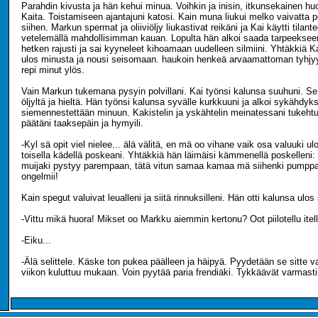
Parahdin kivusta ja hän kehui minua. Voihkin ja inisin, itkunsekainen hu
Kaita. Toistamiseen ajantajuni katosi. Kain muna liukui melko vaivatta p
siihen. Markun spermat ja oliiviöljy liukastivat reikäni ja Kai käytti tila
vetelemällä mahdollisimman kauan. Lopulta hän alkoi saada tarpeekseen
hetken rajusti ja sai kyyneleet kihoamaan uudelleen silmiini. Yhtäkkiä 
ulos minusta ja nousi seisomaan. haukoin henkeä arvaamattoman tyhjyy
repi minut ylös.
Vain Markun tukemana pysyin polvillani. Kai työnsi kalunsa suuhuni. Se
öljyltä ja hieltä. Hän työnsi kalunsa syvälle kurkkuuni ja alkoi sykähdyks
siemennestettään minuun. Kakistelin ja yskähtelin meinatessani tukehtua
päätäni taaksepäin ja hymyili.
-Kyl sä opit viel nielee... älä välitä, en mä oo vihane vaik osa valuuki ulos
toisella kädellä poskeani. Yhtäkkiä hän läimäisi kämmenellä poskelleni: 
muijaki pystyy parempaan, tätä vitun samaa kamaa mä siihenki pumppaan
ongelmii!
Kain spegut valuivat leualleni ja siitä rinnuksilleni. Hän otti kalunsa ulos
-Vittu mikä huora! Mikset oo Markku aiemmin kertonu? Oot piilotellu itel
-Eiku...
-Älä selittele. Käske ton pukea päälleen ja häipyä. Pyydetään se sitte v
viikon kuluttuu mukaan. Voin pyytää paria frendiäki. Tykkäävät varmasti.