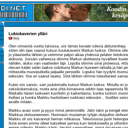
Lukiokaverien ylläri
boy
Olen viimeistä vuotta lukiossa, siis tämän kevään tulevia abiturientteja.
sitten olin taas saanut kutsun koulukaverini Markun luokse. Olimme olle
jo yläasteelta lähtien ja vietimme paljon aikaa yhdessä pelaten tietokone
elokuvia. Jossain vaiheessa olimme Markun aloitteesta hyväilleet its
nähden, aluksi vain vaatteiden läpi. Lopulta olimme siinä pisteessä, et
olevani kädet selän taakse sidottuina Markun huoneen lattialla ja hän pi
mittaisella muoviputkella paljaalle perseelle. Lopuksi hän tyydytti itsen
edessäni. Itse en saanut laueta. Siitä lähtien olimme toteuttaneet samaa
Kuten siis sanoin, sain joululomalla kutsun Markun luokse. Minulla on jo
seksikokemuksia, mutta aina yhtä kiimaisena odotin taas tapaamista M
Matkalla hänen luokseen kuvittelin jo kaikenlaista, kuinka tuntisin muo
ihollani ja kuinka Markku huohottaen runkkaisi edessäni... Itselläni seiso
asialle mitään...
Markku avasi oven ja pyysi minut peremmälle. Jätin takin ja kengät etei
Markkua olohuoneeseen. Huomasin muutaman tyhjän olutpullon olohuon
Markku oli siis kaivannut hieman rohkaisua. Televisiossa pyöri heteropor
Ikinä ennen emme olleet katselleet pornoa kuin tietokoneelta ja silloinki
emme videoita. Markku käski, lievästi sammaltaen, minut riisumaan vaat