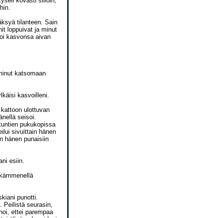
seli kovasti silloin,
hin.
äksyä tilanteen. Sain
it loppuivat ja minut
a toi kasvonsa aivan
i minut katsomaan
lkäisi kasvoilleni.
a kattoon ulottuvan
nellä seisoi.
atuntien pukukopissa
ilui sivuittain hänen
an hänen punaisiin
ani esiin.
a kämmenellä
kiani punotti.
 Peilistä seurasin,
anoi, ettei parempaa