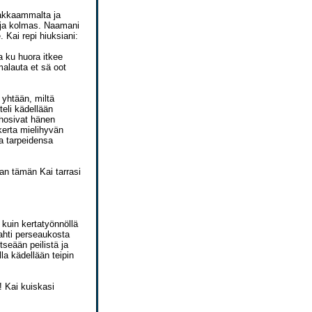
makkaammalta ja
n ja kolmas. Naamani
. Kai repi hiuksiani:
aa ku huora itkee
alauta et sä oot
 yhtään, miltä
teli kädellään
ohosivat hänen
kerta mielihyvän
a tarpeidensa
aan tämän Kai tarrasi
 kuin kertatyönnöllä
ahti perseaukosta
tseään peilistä ja
la kädellään teipin
! Kai kuiskasi