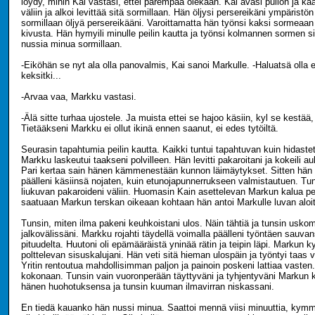
löydy, mihin Kai vastasi, ettei parempaa olekaan. Kai avasi pullon ja kaa
väliin ja alkoi levittää sitä sormillaan. Hän öljysi persereikäni ympäristön 
sormillaan öljyä persereikääni. Varoittamatta hän työnsi kaksi sormeaan s
kivusta. Hän hymyili minulle peilin kautta ja työnsi kolmannen sormen s
nussia minua sormillaan.
-Eiköhän se nyt ala olla panovalmis, Kai sanoi Markulle. -Haluatsä olla
keksitki...
-Arvaa vaa, Markku vastasi.
-Älä sitte turhaa ujostele. Ja muista ettei se hajoo käsiin, kyl se kestää
Tietääkseni Markku ei ollut ikinä ennen saanut, ei edes tytöiltä.
Seurasin tapahtumia peilin kautta. Kaikki tuntui tapahtuvan kuin hidast
Markku laskeutui taakseni polvilleen. Hän levitti pakaroitani ja kokeili a
Pari kertaa sain hänen kämmenestään kunnon läimäytykset. Sitten hän 
päälleni käsiinsä nojaten, kuin etunojapunnerrukseen valmistautuen. Tu
liukuvan pakaroideni väliin. Huomasin Kain asettelevan Markun kalua per
saatuaan Markun terskan oikeaan kohtaan hän antoi Markulle luvan aloit
Tunsin, miten ilma pakeni keuhkoistani ulos. Näin tähtiä ja tunsin usk
jalkovälissäni. Markku rojahti täydellä voimalla päälleni työntäen sauv
pituudelta. Huutoni oli epämääräistä yninää rätin ja teipin läpi. Markun k
polttelevan sisuskalujani. Hän veti sitä hieman ulospäin ja työntyi taas 
Yritin rentoutua mahdollisimman paljon ja painoin poskeni lattiaa vasten.
kokonaan. Tunsin vain vuoronperään täyttyväni ja tyhjentyväni Markun k
hänen huohotuksensa ja tunsin kuuman ilmavirran niskassani.
En tiedä kauanko hän nussi minua. Saattoi mennä viisi minuuttia, kymme