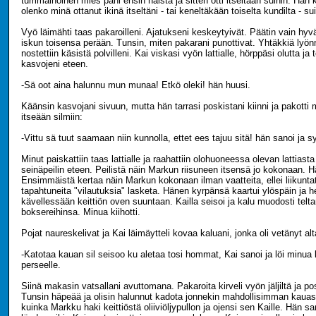
tummaihoinen mies pani ensin naista ja sitten otti itseltään suihin. Hän ky
olenko minä ottanut ikinä itseltäni - tai keneltäkään toiselta kundilta - sui
Vyö läimähti taas pakaroilleni. Ajatukseni keskeytyivät. Päätin vain hyv
iskun toisensa perään. Tunsin, miten pakarani punottivat. Yhtäkkiä lyönn
nostettiin käsistä polvilleni. Kai viskasi vyön lattialle, hörppäsi olutta j
kasvojeni eteen.
-Sä oot aina halunnu mun munaa! Etkö oleki! hän huusi.
Käänsin kasvojani sivuun, mutta hän tarrasi poskistani kiinni ja pakott
itseään silmiin:
-Vittu sä tuut saamaan niin kunnolla, ettet ees tajuu sitä! hän sanoi ja sy
Minut paiskattiin taas lattialle ja raahattiin olohuoneessa olevan lattiast
seinäpeilin eteen. Peilistä näin Markun riisuneen itsensä jo kokonaan. Hä
Ensimmäistä kertaa näin Markun kokonaan ilman vaatteita, ellei liikunt
tapahtuneita "vilautuksia" lasketa. Hänen kyrpänsä kaartui ylöspäin ja he
kävellessään keittiön oven suuntaan. Kailla seisoi ja kalu muodosti telt
boksereihinsa. Minua kiihotti.
Pojat naureskelivat ja Kai läimäytteli kovaa kaluani, jonka oli vetänyt alt
-Katotaa kauan sil seisoo ku aletaa tosi hommat, Kai sanoi ja löi minu
perseelle.
Siinä makasin vatsallani avuttomana. Pakaroita kirveli vyön jäljiltä ja pos
Tunsin häpeää ja olisin halunnut kadota jonnekin mahdollisimman kauas.
kuinka Markku haki keittiöstä oliiviöljypullon ja ojensi sen Kaille. Hän s