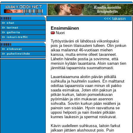
<<< takaisin
chat
Ensimmäinen
tarinat
galleria
Nuori
iskuri-treffit
Tyttöystäväni oli lähdössä viikonlopuksi
pois ja tiesin tilaisuuteni tulleen. Olin jonkun
elokuvat
aikaa mailannut 46-vuotiaan miehen
puhelinviihde
kanssa, mutta emme olleet tavanneet.
Lähetin hänelle postia ja sovimme, että
menisin kylään lauantaina. Aloin saman tien
jännittää tapaamista suunnattomasti.
Lauantaiaamuna aloitin päivän pitkällä
suihkulla ja huuhtelin suoleni. En malttanut
odottaa tapaamista vaan minun oli pakko
saada esimakua. Joten otin paksun ja
pitkän kurkun, laitoin pornoelokuvan
pyörimään ja otin mukavan asennon
sohvalta. Sovitin kurkun pään reiälleni ja
painoin sen sisään. Hyvin rasvattuna se
upposi helposti ja nain itseäni pitkään
kunnes laukesin ja spermat roiskuivat.
Kävin uudelleen suihkussa, laitoin farkut
jalkaan jättäen alushousut pois. Puin