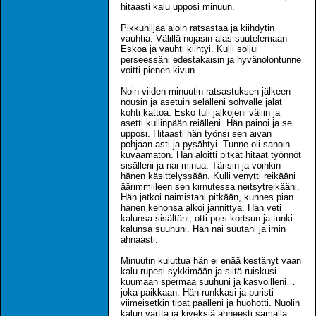
hitaasti kalu upposi minuun.
Pikkuhiljaa aloin ratsastaa ja kiihdytin
vauhtia. Välillä nojasin alas suutelemaan
Eskoa ja vauhti kiihtyi. Kulli soljui
perseessäni edestakaisin ja hyvänolontunne
voitti pienen kivun.
Noin viiden minuutin ratsastuksen jälkeen
nousin ja asetuin selälleni sohvalle jalat
kohti kattoa. Esko tuli jalkojeni väliin ja
asetti kullinpään reiälleni. Hän painoi ja se
upposi. Hitaasti hän työnsi sen aivan
pohjaan asti ja pysähtyi. Tunne oli sanoin
kuvaamaton. Hän aloitti pitkät hitaat työnnöt
sisälleni ja nai minua. Tärisin ja voihkin
hänen käsittelyssään. Kulli venytti reikääni
äärimmilleen sen kirnutessa neitsytreikääni.
Hän jatkoi naimistani pitkään, kunnes pian
hänen kehonsa alkoi jännittyä. Hän veti
kalunsa sisältäni, otti pois kortsun ja tunki
kalunsa suuhuni. Hän nai suutani ja imin
ahnaasti.
Minuutin kuluttua hän ei enää kestänyt vaan
kalu rupesi sykkimään ja siitä ruiskusi
kuumaan spermaa suuhuni ja kasvoilleni…
joka paikkaan. Hän runkkasi ja puristi
viimeisetkin tipat päälleni ja huohotti. Nuolin
kalun vartta ja kiveksiä ahneesti samalla