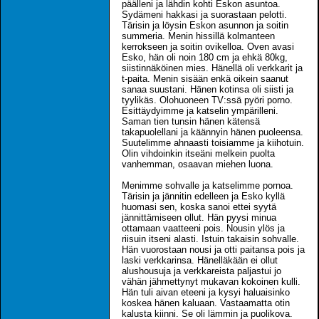
päälleni ja lähdin kohti Eskon asuntoa.
Sydämeni hakkasi ja suorastaan pelotti.
Tärisin ja löysin Eskon asunnon ja soitin
summeria. Menin hissillä kolmanteen
kerrokseen ja soitin ovikelloa. Oven avasi
Esko, hän oli noin 180 cm ja ehkä 80kg,
siistinnäköinen mies. Hänellä oli verkkarit ja
t-paita. Menin sisään enkä oikein saanut
sanaa suustani. Hänen kotinsa oli siisti ja
tyylikäs. Olohuoneen TV:ssä pyöri porno.
Esittäydyimme ja katselin ympärilleni.
Saman tien tunsin hänen kätensä
takapuolellani ja käännyin hänen puoleensa.
Suutelimme ahnaasti toisiamme ja kiihotuin.
Olin vihdoinkin itseäni melkein puolta
vanhemman, osaavan miehen luona.
Menimme sohvalle ja katselimme pornoa.
Tärisin ja jännitin edelleen ja Esko kyllä
huomasi sen, koska sanoi ettei syytä
jännittämiseen ollut. Hän pyysi minua
ottamaan vaatteeni pois. Nousin ylös ja
riisuin itseni alasti. Istuin takaisin sohvalle.
Hän vuorostaan nousi ja otti paitansa pois ja
laski verkkarinsa. Hänelläkään ei ollut
alushousuja ja verkkareista paljastui jo
vähän jähmettynyt mukavan kokoinen kulli.
Hän tuli aivan eteeni ja kysyi haluaisinko
koskea hänen kaluaan. Vastaamatta otin
kalusta kiinni. Se oli lämmin ja puolikova.