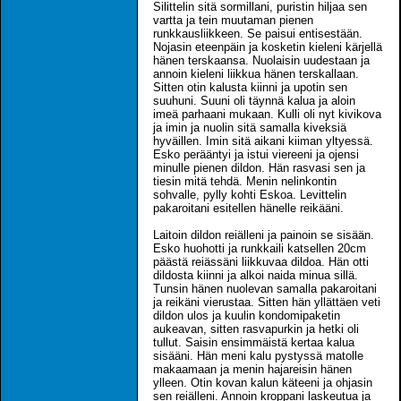
Silittelin sitä sormillani, puristin hiljaa sen
vartta ja tein muutaman pienen
runkkausliikkeen. Se paisui entisestään.
Nojasin eteenpäin ja kosketin kieleni kärjellä
hänen terskaansa. Nuolaisin uudestaan ja
annoin kieleni liikkua hänen terskallaan.
Sitten otin kalusta kiinni ja upotin sen
suuhuni. Suuni oli täynnä kalua ja aloin
imeä parhaani mukaan. Kulli oli nyt kivikova
ja imin ja nuolin sitä samalla kiveksiä
hyväillen. Imin sitä aikani kiiman yltyessä.
Esko perääntyi ja istui viereeni ja ojensi
minulle pienen dildon. Hän rasvasi sen ja
tiesin mitä tehdä. Menin nelinkontin
sohvalle, pylly kohti Eskoa. Levittelin
pakaroitani esitellen hänelle reikääni.
Laitoin dildon reiälleni ja painoin se sisään.
Esko huohotti ja runkkaili katsellen 20cm
päästä reiässäni liikkuvaa dildoa. Hän otti
dildosta kiinni ja alkoi naida minua sillä.
Tunsin hänen nuolevan samalla pakaroitani
ja reikäni vierustaa. Sitten hän yllättäen veti
dildon ulos ja kuulin kondomipaketin
aukeavan, sitten rasvapurkin ja hetki oli
tullut. Saisin ensimmäistä kertaa kalua
sisääni. Hän meni kalu pystyssä matolle
makaamaan ja menin hajareisin hänen
ylleen. Otin kovan kalun käteeni ja ohjasin
sen reiälleni. Annoin kroppani laskeutua ja