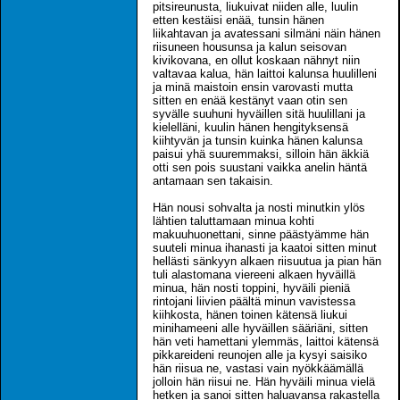
pitsireunusta, liukuivat niiden alle, luulin
etten kestäisi enää, tunsin hänen
liikahtavan ja avatessani silmäni näin hänen
riisuneen housunsa ja kalun seisovan
kivikovana, en ollut koskaan nähnyt niin
valtavaa kalua, hän laittoi kalunsa huulilleni
ja minä maistoin ensin varovasti mutta
sitten en enää kestänyt vaan otin sen
syvälle suuhuni hyväillen sitä huulillani ja
kielelläni, kuulin hänen hengityksensä
kiihtyvän ja tunsin kuinka hänen kalunsa
paisui yhä suuremmaksi, silloin hän äkkiä
otti sen pois suustani vaikka anelin häntä
antamaan sen takaisin.
Hän nousi sohvalta ja nosti minutkin ylös
lähtien taluttamaan minua kohti
makuuhuonettani, sinne päästyämme hän
suuteli minua ihanasti ja kaatoi sitten minut
hellästi sänkyyn alkaen riisuutua ja pian hän
tuli alastomana viereeni alkaen hyväillä
minua, hän nosti toppini, hyväili pieniä
rintojani liivien päältä minun vavistessa
kiihkosta, hänen toinen kätensä liukui
minihameeni alle hyväillen sääriäni, sitten
hän veti hamettani ylemmäs, laittoi kätensä
pikkareideni reunojen alle ja kysyi saisiko
hän riisua ne, vastasi vain nyökkäämällä
jolloin hän riisui ne. Hän hyväili minua vielä
hetken ja sanoi sitten haluavansa rakastella