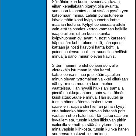
Säikähdin kun kuulin oveani avattavan,
eihän kenelläkään pitänyt olla avainta,
samassa talonmies astui sisään pysähtyen
katsomaan minua. Lähdin punastuneena
kävelemään kohti kylpyhuonetta katse
maahan luotuna. Kylpyhuoneessa ajattelin
vain että talonmies kertoo varmaan kaikille
naapureilleni, sitten kuulin kuinka
kylpyhuoneen ovi avattiin, nostin katseeni
häpeissäni kohti talonmiestä, hän ojensi
kättään ja nosti kasvoni häntä kohti ja
painoi huulensa huulilleni suudellen hellästi
minua ja sanoi minun olevan kaunis.
Sitten menimme olohuoneen sohvalle
vierekkäin istumaan ja hän kertoi
katselleensa minua jo pitkään ajatellen
minun olevan tyttömäinen vaikkei ollutkaan
nähnyt minua muutoin kuin miehen
vaatteissa. Hän hyväili hiuksiani samalla
pieniä suukkoja antaen, sain vain käheästi
kuiskattua:Suutele minua. Hän suuteli ja
tunsin hänen kätensä laskeutuvan
säärelleni, säpsähdin hieman ja hän kysyi
että haluanko hänen ottavan kätensä pois,
vastasin etten halunnut. Hän jatkoi säärieni
hyväilemistä, tunsin käden liikkuvan pitkin
nailonilla verhottuja sääriäni ylemmäs ja
minä vapisin kiihkosta, tunsin kuinka hänen
sormensa koskivat pikkareideni