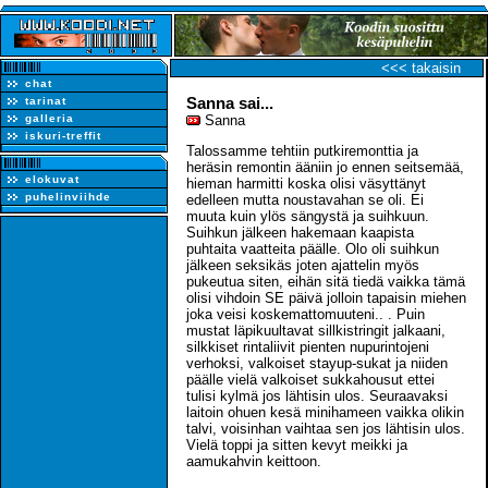
<<< takaisin
chat
Sanna sai...
tarinat
galleria
Sanna
iskuri-treffit
Talossamme tehtiin putkiremonttia ja
heräsin remontin ääniin jo ennen seitsemää,
elokuvat
hieman harmitti koska olisi väsyttänyt
puhelinviihde
edelleen mutta noustavahan se oli. Ei
muuta kuin ylös sängystä ja suihkuun.
Suihkun jälkeen hakemaan kaapista
puhtaita vaatteita päälle. Olo oli suihkun
jälkeen seksikäs joten ajattelin myös
pukeutua siten, eihän sitä tiedä vaikka tämä
olisi vihdoin SE päivä jolloin tapaisin miehen
joka veisi koskemattomuuteni.. . Puin
mustat läpikuultavat sillkistringit jalkaani,
silkkiset rintaliivit pienten nupurintojeni
verhoksi, valkoiset stayup-sukat ja niiden
päälle vielä valkoiset sukkahousut ettei
tulisi kylmä jos lähtisin ulos. Seuraavaksi
laitoin ohuen kesä minihameen vaikka olikin
talvi, voisinhan vaihtaa sen jos lähtisin ulos.
Vielä toppi ja sitten kevyt meikki ja
aamukahvin keittoon.