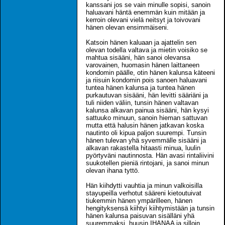
kanssani jos se vain minulle sopisi, sanoin
haluavani häntä enemmän kuin mitään ja
kerroin olevani vielä neitsyt ja toivovani
hänen olevan ensimmäiseni.
Katsoin hänen kaluaan ja ajattelin sen
olevan todella valtava ja mietin voisiko se
mahtua sisääni, hän sanoi olevansa
varovainen, huomasin hänen laittaneen
kondomin päälle, otin hänen kalunsa käteeni
ja riisuin kondomin pois sanoen haluavani
tuntea hänen kalunsa ja tuntea hänen
purkautuvan sisääni, hän levitti sääriäni ja
tuli niiden väliin, tunsin hänen valtavan
kalunsa alkavan painua sisääni, hän kysyi
sattuuko minuun, sanoin hieman sattuvan
mutta että halusin hänen jatkavan koska
nautinto oli kipua paljon suurempi. Tunsin
hänen tulevan yhä syvemmälle sisääni ja
alkavan rakastella hitaasti minua, luulin
pyörtyväni nautinnosta. Hän avasi rintaliivini
suukotellen pieniä rintojani, ja sanoi minun
olevan ihana tyttö.
Hän kiihdytti vauhtia ja minun valkoisilla
stayupeilla verhotut sääreni kietoutuivat
tiukemmin hänen ympärilleen, hänen
hengityksensä kiihtyi kiihtymistään ja tunsin
hänen kalunsa paisuvan sisälläni yhä
suuremmaksi, huusin IHANAA ja silloin