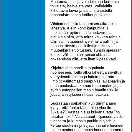
Muutamia maileja vaihdeltiin ja kerrottiin
toiveista, haaveista yms. Vaihdeltiin
kiihottavia kuvia ja alettiin järjestellä
tapaamista hänen kotikaupunkiinsa.
Vihdoin odotettu tapaamisen aika alkoi
lähestyä. Ajelin kohti kaupunkia ja
mielessäni pyöri mitä kiihottavimpia
ajatuksia siitä, että mitäs kaikkea tehtäisi.
Olin valmistautunut ajelemalla palliini ja
peppuni täysin posliiniksi ja siistinyt
muutenkin karvoitustani. Tunsin ajaessani
kuinka välillä kaluni seisoi ahtaissa
boksereissa niin, että ihan kipeää kävi.
Kirjoittauduin hotelliin ja painuin
huoneeseen. Kello alkoi lähestyä sovittua
yhteydenotto aikaa ja laitoin tekstarin.
Ilmoitit välittömästi saapuvasi aulabaariin ja
minä puolestaan kerroin tuntomerkkejä ja
sydän pamppaillen menin baariin tiskille
jossa jännitykseeni tilasin paukun.
Suorastaan säikähdin kun tumma ääni
kysyi, että ”onko tässä tilaa yhdelle
Jukalle?”, vastasin suu kuivana, että ”no
tottahan toki”. Vaivautunut hiljaisuus vallitsi
tilannetta ja kumosin paukkuni yhdellä
kertaa sisuksiini ja sujautin sinulle huoneen
toisen avaimen ja sanoin huoneen numeron.