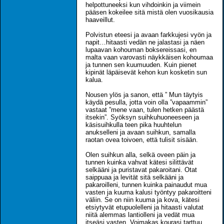
helpottuneeksi kun vihdoinkin ja viimein
pääsen kokeilee sitä mistä olen vuosikausia
haaveillut.
Polvistun eteesi ja avaan farkkujesi vyön ja
napit…hitaasti vedän ne jalastasi ja näen
lupaavan kohouman boksereissasi, en
malta vaan varovasti näykkäisen kohoumaa
ja tunnen sen kuumuuden. Kuin pienet
kipinät läpäisevät kehon kun kosketin sun
kalua.
Nousen ylös ja sanon, että ” Mun täytyis
käydä pesulla, jotta voin olla ”vapaammin”
vastaat ”mene vaan, tulen hetken päästä
itsekin”. Syöksyn suihkuhuoneeseen ja
käsisuihkulla teen pika huuhtelun
anukselleni ja avaan suihkun, samalla
raotan ovea toivoen, että tulisit sisään.
Olen suihkun alla, selkä oveen päin ja
tunnen kuinka vahvat kätesi silittävät
selkääni ja puristavat pakaroitani. Otat
saippuaa ja levität sitä selkääni ja
pakaroilleni, tunnen kuinka painaudut mua
vasten ja kuuma kalusi työntyy pakaroitteni
väliin. Se on niin kuuma ja kova, kätesi
etsiytyvät etupuolelleni ja hitaasti valutat
niitä alemmas lantiolleni ja vedät mua
itseäsi vasten. Voimakas kourasi tarttuu