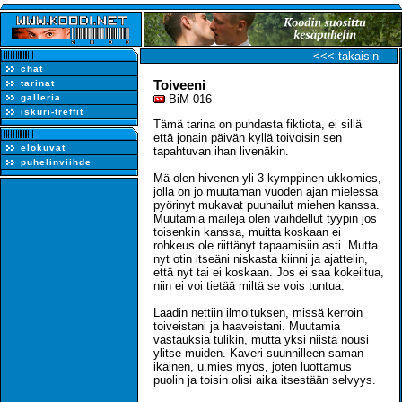
<<< takaisin
chat
Toiveeni
tarinat
galleria
BiM-016
iskuri-treffit
Tämä tarina on puhdasta fiktiota, ei sillä
että jonain päivän kyllä toivoisin sen
elokuvat
tapahtuvan ihan livenäkin.
puhelinviihde
Mä olen hivenen yli 3-kymppinen ukkomies,
jolla on jo muutaman vuoden ajan mielessä
pyörinyt mukavat puuhailut miehen kanssa.
Muutamia maileja olen vaihdellut tyypin jos
toisenkin kanssa, muitta koskaan ei
rohkeus ole riittänyt tapaamisiin asti. Mutta
nyt otin itseäni niskasta kiinni ja ajattelin,
että nyt tai ei koskaan. Jos ei saa kokeiltua,
niin ei voi tietää miltä se vois tuntua.
Laadin nettiin ilmoituksen, missä kerroin
toiveistani ja haaveistani. Muutamia
vastauksia tulikin, mutta yksi niistä nousi
ylitse muiden. Kaveri suunnilleen saman
ikäinen, u.mies myös, joten luottamus
puolin ja toisin olisi aika itsestään selvyys.