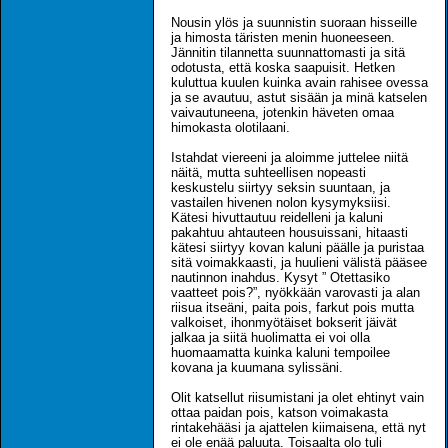
Nousin ylös ja suunnistin suoraan hisseille
ja himosta täristen menin huoneeseen.
Jännitin tilannetta suunnattomasti ja sitä
odotusta, että koska saapuisit. Hetken
kuluttua kuulen kuinka avain rahisee ovessa
ja se avautuu, astut sisään ja minä katselen
vaivautuneena, jotenkin häveten omaa
himokasta olotilaani.
Istahdat viereeni ja aloimme juttelee niitä
näitä, mutta suhteellisen nopeasti
keskustelu siirtyy seksin suuntaan, ja
vastailen hivenen nolon kysymyksiisi.
Kätesi hivuttautuu reidelleni ja kaluni
pakahtuu ahtauteen housuissani, hitaasti
kätesi siirtyy kovan kaluni päälle ja puristaa
sitä voimakkaasti, ja huulieni välistä pääsee
nautinnon inahdus. Kysyt ” Otettasiko
vaatteet pois?”, nyökkään varovasti ja alan
riisua itseäni, paita pois, farkut pois mutta
valkoiset, ihonmyötäiset bokserit jäivät
jalkaa ja siitä huolimatta ei voi olla
huomaamatta kuinka kaluni tempoilee
kovana ja kuumana sylissäni.
Olit katsellut riisumistani ja olet ehtinyt vain
ottaa paidan pois, katson voimakasta
rintakehääsi ja ajattelen kiimaisena, että nyt
ei ole enää paluuta. Toisaalta olo tuli