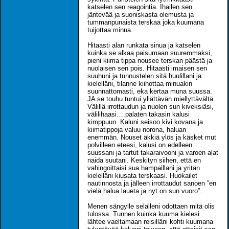
katselen sen reagointia. Ihailen sen
jäntevää ja suoniskasta olemusta ja
tummanpunaista terskaa joka kuumana
tuijottaa minua.
Hitaasti alan runkata sinua ja katselen
kuinka se alkaa paisumaan suuremmaksi,
pieni kiima tippa nousee terskan päästä ja
nuolaisen sen pois. Hitaasti imaisen sen
suuhuni ja tunnustelen sitä huulillani ja
kielelläni, tilanne kiihottaa minuakin
suunnattomasti, eka kertaa muna suussa.
JA se touhu tuntui yllättävän miellyttävältä.
Välillä irrottaudun ja nuolen sun kiveksiäsi,
välilihaasi….palaten takasin kalusi
kimppuun. Kaluni seisoo kivi kovana ja
kiimatippoja valuu norona, haluan
enemmän. Nouset äkkiä ylös ja käsket mut
polvilleen eteesi, kalusi on edelleen
suussani ja tartut takaraivooni ja varoen alat
naida suutani. Keskityn siihen, että en
vahingoittaisi sua hampaillani ja yritän
kielelläni kiusata terskaasi. Huokailet
nautinnosta ja jälleen irrottaudut sanoen ”en
vielä halua laueta ja nyt on sun vuoro”.
Menen sängylle selälleni odottaen mitä olis
tulossa. Tunnen kuinka kuuma kielesi
lähtee vaeltamaan reisilläni kohti kuumana