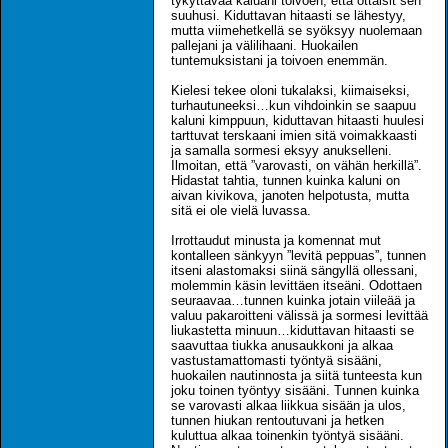
tykyttävää kaluani toivoen, että ottaisit sen
suuhusi. Kiduttavan hitaasti se lähestyy,
mutta viimehetkellä se syöksyy nuolemaan
pallejani ja välilihaani. Huokailen
tuntemuksistani ja toivoen enemmän.
Kielesi tekee oloni tukalaksi, kiimaiseksi,
turhautuneeksi…kun vihdoinkin se saapuu
kaluni kimppuun, kiduttavan hitaasti huulesi
tarttuvat terskaani imien sitä voimakkaasti
ja samalla sormesi eksyy anukselleni.
Ilmoitan, että ”varovasti, on vähän herkillä”.
Hidastat tahtia, tunnen kuinka kaluni on
aivan kivikova, janoten helpotusta, mutta
sitä ei ole vielä luvassa.
Irrottaudut minusta ja komennat mut
kontalleen sänkyyn ”levitä peppuas”, tunnen
itseni alastomaksi siinä sängyllä ollessani,
molemmin käsin levittäen itseäni. Odottaen
seuraavaa…tunnen kuinka jotain viileää ja
valuu pakaroitteni välissä ja sormesi levittää
liukastetta minuun…kiduttavan hitaasti se
saavuttaa tiukka anusaukkoni ja alkaa
vastustamattomasti työntyä sisääni,
huokailen nautinnosta ja siitä tunteesta kun
joku toinen työntyy sisääni. Tunnen kuinka
se varovasti alkaa liikkua sisään ja ulos,
tunnen hiukan rentoutuvani ja hetken
kuluttua alkaa toinenkin työntyä sisääni.