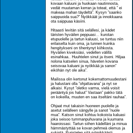
kovaan kaluuni ja huokaan nautinnosta,
vedät muutaman kerran ja toteat, että ” ei
makeaa mahan täydeltä”. Kysyn ”saanko
saippuoida sua?” Nyökkäät ja innokkaana
ota saippuaa käsiini.
Hitaasti levitän sitä selällesi, ja kädet
täristen hyväilen peppuasi… kurotan
etupuolelle ja tartun kaluusi, se tuntuu niin
erilaiselta kuin oma, ja tunnen kuinka
hengitykseni on tihentynyt kiihkosta.
Hyväilen kiveksiäsi, vedellen välillä
esinahkaa.. Huuhtelen sinut ja itseni. Hiljaa
nolona katselen sinua, häveten kovana
seisovaa kaluani ja nyökkää ja sanon”
eiköhän nyt ole aika”.
Mailissa olin kertonut kokemattomuudestani
ja halustani olla ”ohjattavana” ja nyt se
alkaisi. Kysyt ”oletko varma, vielä voisit
perääntyä jos haluut” Vastaan” pakko tätä
on kokeilla, muuten en saa itseltäni rauhaa”.
Ohjaat mut takaisin huoneen puolelle ja
asetut selälleen sängylle ja sanot ”nuole
mua”. Katson sinut kohtuu kokoista kaluasi
joka seisoo tummanpuhuvana ja kuumana
haaroissasi. Tartun siihen kädelläni ja minua
hämmästyttää se kovan pehmeä olemus ja
sykintä. Puristelen sitä rytmikkäästi