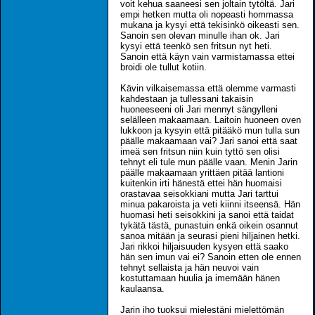
voit kehua saaneesi sen joltain tytöltä. Jari
empi hetken mutta oli nopeasti hommassa
mukana ja kysyi että tekisinkö oikeasti sen.
Sanoin sen olevan minulle ihan ok. Jari
kysyi että teenkö sen fritsun nyt heti.
Sanoin että käyn vain varmistamassa ettei
broidi ole tullut kotiin.
Kävin vilkaisemassa että olemme varmasti
kahdestaan ja tullessani takaisin
huoneeseeni oli Jari mennyt sängylleni
selälleen makaamaan. Laitoin huoneen oven
lukkoon ja kysyin että pitääkö mun tulla sun
päälle makaamaan vai? Jari sanoi että saat
imeä sen fritsun niin kuin tyttö sen olisi
tehnyt eli tule mun päälle vaan. Menin Jarin
päälle makaamaan yrittäen pitää lantioni
kuitenkin irti hänestä ettei hän huomaisi
orastavaa seisokkiani mutta Jari tarttui
minua pakaroista ja veti kiinni itseensä. Hän
huomasi heti seisokkini ja sanoi että taidat
tykätä tästä, punastuin enkä oikein osannut
sanoa mitään ja seurasi pieni hiljainen hetki.
Jari rikkoi hiljaisuuden kysyen että saako
hän sen imun vai ei? Sanoin etten ole ennen
tehnyt sellaista ja hän neuvoi vain
kostuttamaan huulia ja imemään hänen
kaulaansa.
Jarin iho tuoksui mielestäni mielettömän