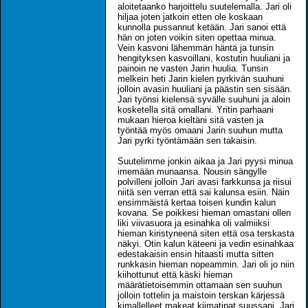
aloitetaanko harjoittelu suutelemalla. Jari oli
hiljaa joten jatkoin etten ole koskaan
kunnolla pussannut ketään. Jari sanoi että
hän on joten voikin siten opettaa minua.
Vein kasvoni lähemmän häntä ja tunsin
hengityksen kasvoillani, kostutin huuliani ja
painoin ne vasten Jarin huulia. Tunsin
melkein heti Jarin kielen pyrkivän suuhuni
jolloin avasin huuliani ja päästin sen sisään.
Jari työnsi kielensä syvälle suuhuni ja aloin
kosketella sitä omallani. Yritin parhaani
mukaan hieroa kieltäni sitä vasten ja
työntää myös omaani Jarin suuhun mutta
Jari pyrki työntämään sen takaisin.
Suutelimme jonkin aikaa ja Jari pyysi minua
imemään munaansa. Nousin sängylle
polvilleni jolloin Jari avasi farkkunsa ja riisui
niitä sen verran että sai kalunsa esiin. Näin
ensimmäistä kertaa toisen kundin kalun
kovana. Se poikkesi hieman omastani ollen
liki viivasuora ja esinahka oli valmiiksi
hieman kiristyneenä siten että osa terskasta
näkyi. Otin kalun käteeni ja vedin esinahkaa
edestakaisin ensin hitaasti mutta sitten
runkkasin hieman nopeammin. Jari oli jo niin
kiihottunut että käski hieman
määrätietoisemmin ottamaan sen suuhun
jolloin tottelin ja maistoin terskan kärjessä
kimallelleet makeat kiimatipat suussani. Jari