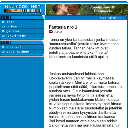
<<< takaisin
chat
Fantasia nro 1
tarinat
galleria
Juke
iskuri-treffit
Tarina on yksi fantasioistani jonka muistan
”nuoruusvuosilta” jostain reilun kymmenen
elokuvat
vuoden takaa. Tarinan henkilöt ovat
puhelinviihde
todellisia ja päähenkilö yksi ”mieltä”
kiihottaneista kundeista niiltä ajoilta.
Joskus muistaakseni lukioaikaan
luokkakaverini Jari oli meillä käymässä
koulun jälkeen. Meillä ei ollut muita kotona
ja juttelimme niitä näitä, fillareista, mopoista
autoista yms. Jutut kääntyivät jossain
vaiheessa myös tyttöihin ja siihen että
yhden toisen luokkakaverin Maken kaulaan
oli viikonlopun aikana ilmestynyt pari fritsua.
Kumpikaan meistä ei seurustellut ja jotenkin
päädyin virnistäen kysymään Jarilta että
haluaisiko hän kanssa fritsun kaulaansa.
Jari kysyi nauraen että sinäkö sen tekisit.
Sanoin että voin mä sun kaulaa imasta niin