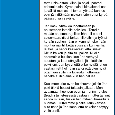
tarttui niskastani kiinni ja ohjaili päätäni
edestakaisin. Kyrpä painui kitalakeeni asti
ja välillä meinasin hieman yökätä kunnes
opin jännittämään nieluani siten ettei kyrpä
päässyt liian syvälle.
Jari käski yhtäkkiä lopettamaan ja
nousemaan lattialle polvilleni. Tottelin
mitään sanomatta jolloin hän tuli eteeni
seisomaan, riisui farkut nilkkoihin ja työnsi
kyrvän suuhuni. Jari ei kerinnyt tekemään
montaa naintiliikettä suussani kunnes hän
laukesi ja sanoi käskevästi että "niele".
Nielin kaiken ja sitä tuli paljon. Nuolin
spermaisia huuliani kun Jari vetäytyi
suustani ja istui sängylleni, jäin lattialle
polvilleni. Jari kysyi että oliko hyvää johon
vastasin että oli. Jari sanoi että olen hyvä
ottamaan suihin ja lupauduin ottamaan
häneltä suihin aina kun hän haluaa.
Kuulimme ulko-oven kolahtavan jolloin Jari
puki äkkiä housut takaisin jalkaan. Menin
avaamaan huoneen oven ja menimme ulos.
Broidini tuli eteisessä vastaan muttei tainnut
sanoa mitään, tuskin hän mitään ihmeellistä
huomasi. Juttelimme pihalla Jarin kanssa
niitä näitä ja Jari sanoi että äskeinen täytyy
vielä uusiksi.