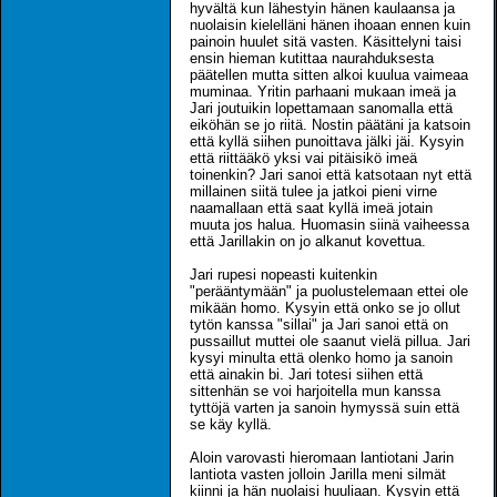
hyvältä kun lähestyin hänen kaulaansa ja
nuolaisin kielelläni hänen ihoaan ennen kuin
painoin huulet sitä vasten. Käsittelyni taisi
ensin hieman kutittaa naurahduksesta
päätellen mutta sitten alkoi kuulua vaimeaa
muminaa. Yritin parhaani mukaan imeä ja
Jari joutuikin lopettamaan sanomalla että
eiköhän se jo riitä. Nostin päätäni ja katsoin
että kyllä siihen punoittava jälki jäi. Kysyin
että riittääkö yksi vai pitäisikö imeä
toinenkin? Jari sanoi että katsotaan nyt että
millainen siitä tulee ja jatkoi pieni virne
naamallaan että saat kyllä imeä jotain
muuta jos halua. Huomasin siinä vaiheessa
että Jarillakin on jo alkanut kovettua.
Jari rupesi nopeasti kuitenkin
"perääntymään" ja puolustelemaan ettei ole
mikään homo. Kysyin että onko se jo ollut
tytön kanssa "sillai" ja Jari sanoi että on
pussaillut muttei ole saanut vielä pillua. Jari
kysyi minulta että olenko homo ja sanoin
että ainakin bi. Jari totesi siihen että
sittenhän se voi harjoitella mun kanssa
tyttöjä varten ja sanoin hymyssä suin että
se käy kyllä.
Aloin varovasti hieromaan lantiotani Jarin
lantiota vasten jolloin Jarilla meni silmät
kiinni ja hän nuolaisi huuliaan. Kysyin että