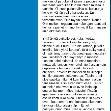
meikannut ja pukenut itseni ja peppuni valui
kosteana koko illan kun kuuntelin musaa ja
tanssin. Yli puoli pulloa viiniä oli kulunut ja
kello oli vähän vaille kahdeksan. En
uskonut kenenkään minua enää
tavopittelevan. Olin täysin nainen. Nautin.
Olin melkein orgasmissa koko ajan. Lantioni
keinui ja pienet rintanui hyllyivät kun tanssin
kuin ekstaasissa.
Yhtä äkkiä ovikello soi, kaksi kertaa
nopeasti. En kuitenkaan hätääntynyt,
tilanne ei ollut uusi. "En ole kotona, pitkällä
lenkillä, kännykkä kotona", tällä selityksellä
olin pärjännyt usein. Ja useampaa muutakin
vaki sepitystä olin käyttänyt jo monesti.
Lantioni tahti hidastui, en enää tanssinut,
mutta silti lantioni kiemurteli vielä aivan kuin
orgasmista toipuen. Kävelin hitaasti
eteiseen. Kävelin keinahdellen tuulikaapin
lasi-ikkunaisen sisäoven taa. Tiesin, ettei
ulos saakka näkynyt kuin hahmo ja aloin
tanssimaan. Olin aivan hurmiossa. Tajusin
kuitenkin näkeväni ulko-oven lasin läpi
suuren hahmon. Mies, tajusin! Yhtään
epäröimättä avasin tuulikaapin oven ja
astuin kohti ulko-ovea. Ennen kuin avasin
oven, katseemme ehti kohdata ulko-oven
kirkkaan ikkunalasin läpi. Hän oli
päätyasunnon mies. Hän oli aviossa, mutta