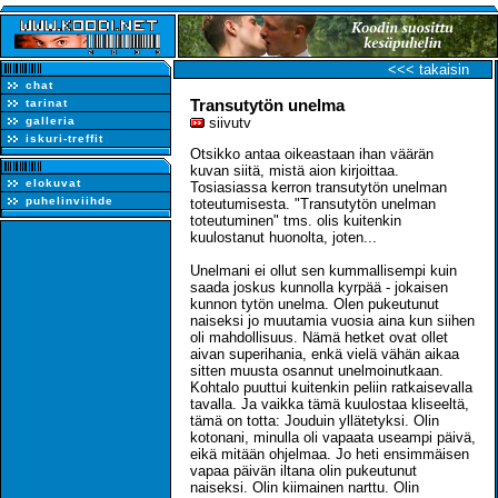
<<< takaisin
chat
Transutytön unelma
tarinat
galleria
siivutv
iskuri-treffit
Otsikko antaa oikeastaan ihan väärän
kuvan siitä, mistä aion kirjoittaa.
elokuvat
Tosiasiassa kerron transutytön unelman
puhelinviihde
toteutumisesta. "Transutytön unelman
toteutuminen" tms. olis kuitenkin
kuulostanut huonolta, joten...
Unelmani ei ollut sen kummallisempi kuin
saada joskus kunnolla kyrpää - jokaisen
kunnon tytön unelma. Olen pukeutunut
naiseksi jo muutamia vuosia aina kun siihen
oli mahdollisuus. Nämä hetket ovat ollet
aivan superihania, enkä vielä vähän aikaa
sitten muusta osannut unelmoinutkaan.
Kohtalo puuttui kuitenkin peliin ratkaisevalla
tavalla. Ja vaikka tämä kuulostaa kliseeltä,
tämä on totta: Jouduin yllätetyksi. Olin
kotonani, minulla oli vapaata useampi päivä,
eikä mitään ohjelmaa. Jo heti ensimmäisen
vapaa päivän iltana olin pukeutunut
naiseksi. Olin kiimainen narttu. Olin