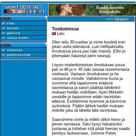
<<< takaisin
chat
Tositoimissa
tarinat
galleria
Lelu
iskuri-treffit
Olen reilu 30-vuotias ja viime kesänä koin
jotain uutta elämässä. Luin treffipalstalta
elokuvat
ilmoituksia jossa pari haki miestä. (Olin jo
puhelinviihde
pitempään halunnut parin seuraa).
Löysin mielenkiintoisen ilmoituksen jossa
pari m-48 ja n- 45 haki seuraa nuoremmasta
miehestä. Vastasin ilmoitukseen ja he
vastasivat minulle. Vaihdoimme kuvia ja
sovimme että tapaisimme eräässä
ravintolassa ja saisin päättää lähdenkö
mukaan heidän mökilleen. Ajoin Mikkelin
seudulle ja tapasimme erään ravintolan
edessä. Esittelimme itsemme ja kävimme
syömässä. Päätin lähteä heidän mukaan
mökille joka oli lähellä tätä ravintolaa..
Saavuimme sinne ja mökki olikin hieno ja
järven rannassa. Satu kysyi haluaisinko
juotavaa ja tottahan sitä pitää hieman saada
jännitys laukeamaan. Joimme Peten