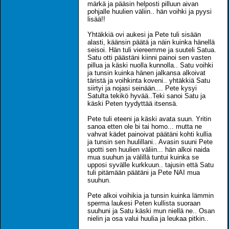
märkä ja pääsin helposti pilluun aivan
pohjalle huulien väliin.. hän voihki ja pyysi
lisää!!
Yhtäkkiä ovi aukesi ja Pete tuli sisään
alasti, käänsin päätä ja näin kuinka hänellä
seisoi. Hän tuli viereemme ja suuteli Satua.
Satu otti päästäni kiinni painoi sen vasten
pillua ja käski nuolla kunnolla.. Satu voihki
ja tunsin kuinka hänen jalkansa alkoivat
täristä ja voihkinta koveni.. yhtäkkiä Satu
siirtyi ja nojasi seinään.... Pete kysyi
Satulta tekikö hyvää..Teki sanoi Satu ja
käski Peten tyydyttää itsensä.
Pete tuli eteeni ja käski avata suun. Yritin
sanoa etten ole bi tai homo... mutta ne
vahvat kädet painoivat päätäni kohti kullia
ja tunsin sen huulillani.. Avasin suuni Pete
upotti sen huulien väliin... hän alkoi naida
mua suuhun ja välillä tuntui kuinka se
upposi syvälle kurkkuun.. tajusin että Satu
tuli pitämään päätäni ja Pete NAI mua
suuhun.
Pete alkoi voihikia ja tunsin kuinka lämmin
sperma laukesi Peten kullista suoraan
suuhuni ja Satu käski mun niellä ne.. Osan
nielin ja osa valui huulia ja leukaa pitkin..