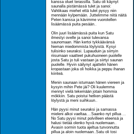
kanssa oluet terassilla. Satu oli käynyt
saunalla pistämässä tulet ja sanoi:
Vahtikaas miehet että tulet pysyy niin
mennään kylpemään. Juttelimme niitä näitä
Peten kanssa ja kävimme vuorotellen
lisäämässä puita pesään..
Olin juuri lisäämässä puita kun Satu
ilmestyi ovelle ja sanoi tulevansa
saunomaan. Hän kertoi tykkäävänsä
hieman miedommista löylyistä. Kysyi
tulisinko seuraksi. Lupauduin ja siirryin
riisumaan vaatteet pukuhuoneen puolelle
josta Satu jo tuli vastaan ja siirtyi saunan
puolelle. Hyvin säilynyt ajattelin hänen
kropastaan joka oli hoikka ja peppu ihanan
kiinteä.
Menin saunaan istumaan hänen viereen ja
kysyin mihin Pete jäi? Oli kuulemma
mennyt vielä tekemään jotain hommia
mökkiin. Satu poistui hetken päästä
löylystä ja meni suihkuun..
Hän pyysi minut seuraksi ja samassa
mieleni alkoi vaeltaa....Saanko nyt pillua ...
No Satu pyysi minut polvilleen eteensä ja
halusi tietää olenko hyvä nuolemaan..
Avasin sormin tuota ajeltua turvonnutta
pillua ja aloin nuolemaan..Satu oli tosi