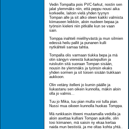
Vedin Tompalta pois PVC-farkut, nostin sen
jalat ylemmäks niin, että peppu nousi aika
korkeelle, laitoin vielä yhden tyynyn
Tompan alle ja sit alko oleen kaikki valmista
kiimaseen leikkiin, aloin nuoleen bepaa ja
työnsin kieleni niin pitkälle kun se vaan
sain.
Tomppa inahteli mielihyvästä ja mun silmien
edessä heilu pallit ja punanen kulli
nytkähteli samaa tahtia.
Tompalla olis varmaan tiukka bepa ja mä
otin sängyn vierestä liukastepullon ja
ruiskutin sitä suoraan Tompan sisään,
nousin ite ylemmäks ja työnsin ekaks
yhden sormen ja sit toisen sisään tiukkaan
aukkoon.
Olin vetäny itelleni jo kumin päälle ja
liukastanu sen oikein kunnolla, mäkin aloin
olla jo valmis...
Tuu jo Mika, tuu pian multa voi tulla pian.
Nussi mua oikeen kunnolla huokas Tomppa.
Mä runkkasin itteeni muutamalla vedolla ja
aloin asettaa kulliani Tompan aukolle, olin
tosi kiimanen, mä saisin ny ekaa kertaa
naida mun bestistä..ja me oltas kohta yhtä..