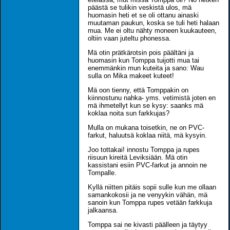
päästä se tulikin veskistä ulos, mä
huomasin heti et se oli ottanu ainaski
muutaman paukun, koska se tuli heti halaan
mua. Me ei oltu nähty moneen kuukauteen,
oltiin vaan juteltu phonessa.
Mä otin prätkärotsin pois päältäni ja
huomasin kun Tomppa tuijotti mua tai
enemmänkin mun kuteita ja sano: Wau
sulla on Mika makeet kuteet!
Mä oon tienny, että Tomppakin on
kiinnostunu nahka- yms. vetimistä joten en
mä ihmetellyt kun se kysy: saanks mä
koklaa noita sun farkkujas?
Mulla on mukana toisetkin, ne on PVC-
farkut, haluutsä koklaa niitä, mä kysyin.
Joo tottakai! innostu Tomppa ja rupes
riisuun kireitä Leviksiään. Mä otin
kassistani esiin PVC-farkut ja annoin ne
Tompalle.
Kyllä niitten pitäis sopii sulle kun me ollaan
samankokosii ja ne venyykin vähän, mä
sanoin kun Tomppa rupes vetään farkkuja
jalkaansa.
Tomppa sai ne kivasti päälleen ja täytyy