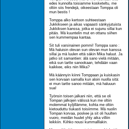
edes kunnolla toisiamme kosketeltu, me
oltiin siis frendejä, oikeestaan Tomppa oli
mun bestis !
Tomppa alko kertoon suhteestaan
Jukkikseen ja aikas vapaasti sänkyjutuista
Jukkiksen kanssa, jotka ei sujunu sillai kun
pitäis. Mä kuuntelin mut en ottanu siihen
sen kummempaa kantaa.
Sit tuli varsinainen pommi! Tomppa sano :
Mä haluisin olevan sun olevan mun kanssa
sillai ja mä luulen että säkin Mika haluut. Ja
jatko sit samantien: älä sano vielä mitään,
eikä sun tartte sanookaan, tehdään vaan
kaikkee, eiks niin Mika?
Mä käännyin kiinni Tomppaan ja kuiskasin
sen korvaan samalla kun aloin nuolla sitä:
ei mun tartte sanoo mitään, mä haluuun
sua!
Työnsin toisen jalkani niin, että se oli
Tompan jalkojen välissä kun me oltiin
molemmat kyljillämme, kohta me oltiin
kietouduttu tiukasti toisiimme. Mä nuolin
Tompan korvaa, poskee ja sit oli huulten
vuoro, meidän huulet yhty aika villiin
leikkiin. Kiihko nousi kummalllakin.