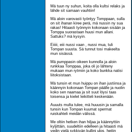
Mä tuun ny suhun, koita olla kultsi relaks ja
lähde sit samaan vauhtiin!
Mä aloin varovasti työntyy Tomppaan, sulla
on sit ihanan kiree perä, mä nussin ny sua
rakas! Hitaasti työnnyin kokonaan sisään ja
Tomppa suorastaan huusi mun allani.
Sattuks? mä kysyin.
Eiiiii, eiii nussi vaan , nussi mua, tuli
Tompan suusta. Sä tunnut tosi makeelta
mun sisässä.
Mä pumppasin oikeen kunnolla ja aloin
runkkaa Tomppaa, joka oli jo lähteny
mukaan mun rytmiin ja koko bunkka natisi
liitoksistaan.
Mä tunsin et mun huippu on ihan justiinsa ja
käännyin kokonaan Tompan päälle ja nuolin
koko sen naamaa ja sit suut löysi taas
toisensa ja kielet leikitteli keskenään.
Auuuts multa tulee, mä huuusin ja samalla
tunsin kun Tompan kuumat spermat
ruiskahteli meidän välissä.
Me oltiin hetken ihan hiljaa ja käännyttiin
kyljittäin, suudeltiin edelleen ja hitaasti mä
vedin vielä sykkivän kullini ulos, heitin