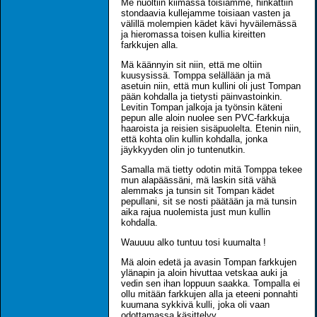
Me nuoltiin kiimassa toisiamme, hinkattiin
stondaavia kullejamme toisiaan vasten ja
välillä molempien kädet kävi hyväilemässä
ja hieromassa toisen kullia kireitten
farkkujen alla.
Mä käännyin sit niin, että me oltiin
kuusysissä. Tomppa selällään ja mä
asetuin niin, että mun kullini oli just Tompan
pään kohdalla ja tietysti päinvastoinkin.
Levitin Tompan jalkoja ja työnsin käteni
pepun alle aloin nuolee sen PVC-farkkuja
haaroista ja reisien sisäpuolelta. Etenin niin,
että kohta olin kullin kohdalla, jonka
jäykkyyden olin jo tuntenutkin.
Samalla mä tietty odotin mitä Tomppa tekee
mun alapäässäni, mä laskin sitä vähä
alemmaks ja tunsin sit Tompan kädet
pepullani, sit se nosti päätään ja mä tunsin
aika rajua nuolemista just mun kullin
kohdalla.
Wauuuu alko tuntuu tosi kuumalta !
Mä aloin edetä ja avasin Tompan farkkujen
ylänapin ja aloin hivuttaa vetskaa auki ja
vedin sen ihan loppuun saakka. Tompalla ei
ollu mitään farkkujen alla ja eteeni ponnahti
kuumana sykkivä kulli, joka oli vaan
odottamassa käsittelyy.