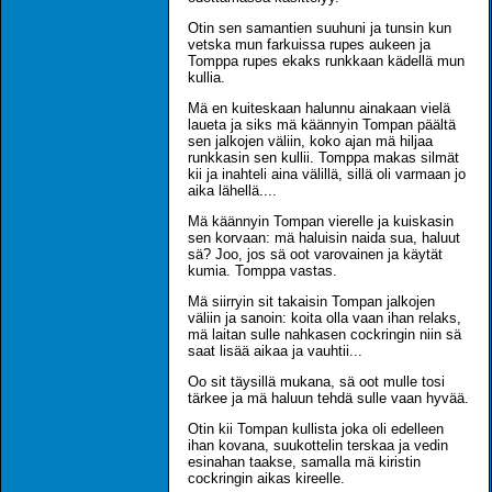
Otin sen samantien suuhuni ja tunsin kun
vetska mun farkuissa rupes aukeen ja
Tomppa rupes ekaks runkkaan kädellä mun
kullia.
Mä en kuiteskaan halunnu ainakaan vielä
laueta ja siks mä käännyin Tompan päältä
sen jalkojen väliin, koko ajan mä hiljaa
runkkasin sen kullii. Tomppa makas silmät
kii ja inahteli aina välillä, sillä oli varmaan jo
aika lähellä....
Mä käännyin Tompan vierelle ja kuiskasin
sen korvaan: mä haluisin naida sua, haluut
sä? Joo, jos sä oot varovainen ja käytät
kumia. Tomppa vastas.
Mä siirryin sit takaisin Tompan jalkojen
väliin ja sanoin: koita olla vaan ihan relaks,
mä laitan sulle nahkasen cockringin niin sä
saat lisää aikaa ja vauhtii...
Oo sit täysillä mukana, sä oot mulle tosi
tärkee ja mä haluun tehdä sulle vaan hyvää.
Otin kii Tompan kullista joka oli edelleen
ihan kovana, suukottelin terskaa ja vedin
esinahan taakse, samalla mä kiristin
cockringin aikas kireelle.