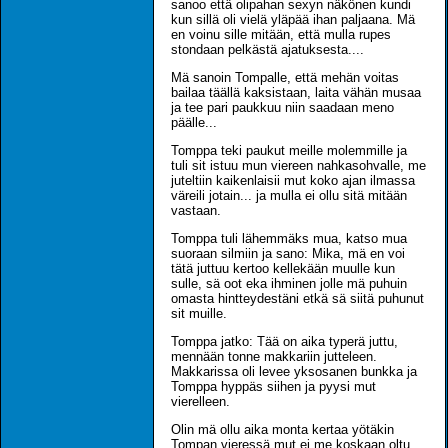
sanoo että olipahan sexyn näkönen kundi
kun sillä oli vielä yläpää ihan paljaana. Mä
en voinu sille mitään, että mulla rupes
stondaan pelkästä ajatuksesta....
Mä sanoin Tompalle, että mehän voitas
bailaa täällä kaksistaan, laita vähän musaa
ja tee pari paukkuu niin saadaan meno
päälle...
Tomppa teki paukut meille molemmille ja
tuli sit istuu mun viereen nahkasohvalle, me
juteltiin kaikenlaisii mut koko ajan ilmassa
väreili jotain... ja mulla ei ollu sitä mitään
vastaan.
Tomppa tuli lähemmäks mua, katso mua
suoraan silmiin ja sano: Mika, mä en voi
tätä juttuu kertoo kellekään muulle kun
sulle, sä oot eka ihminen jolle mä puhuin
omasta hintteydestäni etkä sä siitä puhunut
sit muille.
Tomppa jatko: Tää on aika typerä juttu,
mennään tonne makkariin jutteleen.
Makkarissa oli levee yksosanen bunkka ja
Tomppa hyppäs siihen ja pyysi mut
vierelleen.
Olin mä ollu aika monta kertaa yötäkin
Tompan vieressä mut ei me koskaan oltu