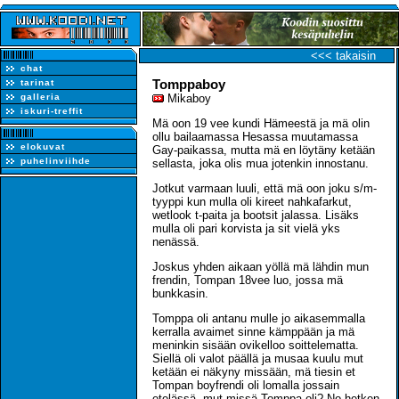
<<< takaisin
chat
Tomppaboy
tarinat
galleria
Mikaboy
iskuri-treffit
Mä oon 19 vee kundi Hämeestä ja mä olin
ollu bailaamassa Hesassa muutamassa
elokuvat
Gay-paikassa, mutta mä en löytäny ketään
puhelinviihde
sellasta, joka olis mua jotenkin innostanu.
Jotkut varmaan luuli, että mä oon joku s/m-
tyyppi kun mulla oli kireet nahkafarkut,
wetlook t-paita ja bootsit jalassa. Lisäks
mulla oli pari korvista ja sit vielä yks
nenässä.
Joskus yhden aikaan yöllä mä lähdin mun
frendin, Tompan 18vee luo, jossa mä
bunkkasin.
Tomppa oli antanu mulle jo aikasemmalla
kerralla avaimet sinne kämppään ja mä
meninkin sisään ovikelloo soittelematta.
Siellä oli valot päällä ja musaa kuulu mut
ketään ei näkyny missään, mä tiesin et
Tompan boyfrendi oli lomalla jossain
etelässä, mut missä Tomppa oli? No hetken