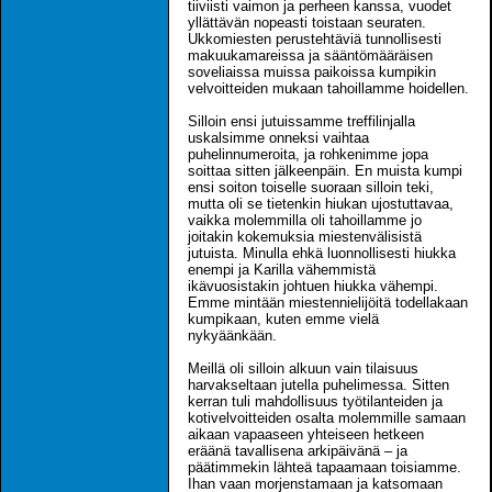
tiiviisti vaimon ja perheen kanssa, vuodet
yllättävän nopeasti toistaan seuraten.
Ukkomiesten perustehtäviä tunnollisesti
makuukamareissa ja sääntömääräisen
soveliaissa muissa paikoissa kumpikin
velvoitteiden mukaan tahoillamme hoidellen.
Silloin ensi jutuissamme treffilinjalla
uskalsimme onneksi vaihtaa
puhelinnumeroita, ja rohkenimme jopa
soittaa sitten jälkeenpäin. En muista kumpi
ensi soiton toiselle suoraan silloin teki,
mutta oli se tietenkin hiukan ujostuttavaa,
vaikka molemmilla oli tahoillamme jo
joitakin kokemuksia miestenvälisistä
jutuista. Minulla ehkä luonnollisesti hiukka
enempi ja Karilla vähemmistä
ikävuosistakin johtuen hiukka vähempi.
Emme mintään miestennielijöitä todellakaan
kumpikaan, kuten emme vielä
nykyäänkään.
Meillä oli silloin alkuun vain tilaisuus
harvakseltaan jutella puhelimessa. Sitten
kerran tuli mahdollisuus työtilanteiden ja
kotivelvoitteiden osalta molemmille samaan
aikaan vapaaseen yhteiseen hetkeen
eräänä tavallisena arkipäivänä – ja
päätimmekin lähteä tapaamaan toisiamme.
Ihan vaan morjenstamaan ja katsomaan