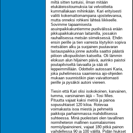
miltä sitten tuntuisi, ilman mitään
etukäteissitoumuksia tai velvoitteita
kummallakaan mihinkään. Kari erityisesti
valitti kokemattomampana ujostelevansa,
mutta onneksi rohkeni lähteä liikkeelle.
Sovimme tapaamisesta
asuinpaikkakuntiemme puolivälissä erään
pikkupaikkakunnan laitamilla, jossakin
rauhallisessa metsän siimeksessä. Ehdin
ensin perille ja tien varresta löytyikin sopiva
metsätien alku ja suojainen puutavaran
lastauspaikka jonne autoilla saattoi päästä
piiloon ulkopuolisten katseilta. Oli lämmin
elokuun alun hiljainen päivä, aurinko paistoi
poutapilviseltä taivaalta ja sää oli
leppeimmillään. Odottelin autossani Karia,
joka puhelimessa saamiensa ajo-ohjeiden
mukaan suunnistikin pian vaivattomasti
perille ja pysäköi autoni viereen.
Tiesin että Kari olisi isokokoinen, karvainen,
tumma, varsinainen äijä – Tosi Mies.
Pituutta vajaat kaksi metriä ja painoa
sopusuhtaiset 120 kiloa. Rotevaa
voimakasta isoa miestä ja pehmeitä
paikkoja parhaimmassa mahdollisessa
suhteessa. Minä puolestani olen tavallinen
normiheteron mallinen suomalaismies
normiylipainoineni, vajaat 180 pitkä painon
vaihdellessa 90 ja 100 välillä. Pidän hiukset