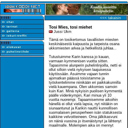
<<< takaisin
chat
Tosi Mies, tosi miehet
tarinat
galleria
Jussi Ukm
iskuri-treffit
Tämä on tosikertomus tavallisten miesten
keskinäisestä kaipuusta ja tarpeista osana
elokuvat
ukkomiesten arkea ja hetkellistä juhlaa...
puhelinviihde
Tutustuimme Karin kanssa jo kauan,
varmaan kymmenisen vuotta sitten.
Tapasimme alunperin puhelinlinjoilla, netti ei
ollut silloin vielä nykyisen laajuisessa
käytössään. Asuimme vajaan tunnin
ajomatkan päässä toisistamme ja
työskentelimme niinikään eri paikkakunnilla
vielä kauempana. Olen ukkomies samoin
kuin Kari. Minä nykyisin puolisen kymmentä
päälle viidenkympin, Kari minua yli 10
vuotta nuorempi. Tapaamisemme aikoihin
hänellä ei ollut vielä lapsia, nyt niitäkin on
siunaantunut ja Karikin nauttii kunnollisen
suomalaisen perusperheen isän statuksesta
kaikkine velvoitteineen. Oma jälkikasvuni
on näinä vuosina jo itsenäistynyt ja lähtenyt
maailmalle. Molempien aika on mennyt