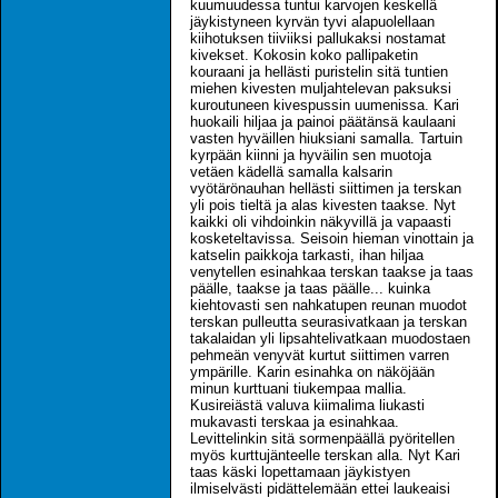
kuumuudessa tuntui karvojen keskellä
jäykistyneen kyrvän tyvi alapuolellaan
kiihotuksen tiiviiksi pallukaksi nostamat
kivekset. Kokosin koko pallipaketin
kouraani ja hellästi puristelin sitä tuntien
miehen kivesten muljahtelevan paksuksi
kuroutuneen kivespussin uumenissa. Kari
huokaili hiljaa ja painoi päätänsä kaulaani
vasten hyväillen hiuksiani samalla. Tartuin
kyrpään kiinni ja hyväilin sen muotoja
vetäen kädellä samalla kalsarin
vyötärönauhan hellästi siittimen ja terskan
yli pois tieltä ja alas kivesten taakse. Nyt
kaikki oli vihdoinkin näkyvillä ja vapaasti
kosketeltavissa. Seisoin hieman vinottain ja
katselin paikkoja tarkasti, ihan hiljaa
venytellen esinahkaa terskan taakse ja taas
päälle, taakse ja taas päälle... kuinka
kiehtovasti sen nahkatupen reunan muodot
terskan pulleutta seurasivatkaan ja terskan
takalaidan yli lipsahtelivatkaan muodostaen
pehmeän venyvät kurtut siittimen varren
ympärille. Karin esinahka on näköjään
minun kurttuani tiukempaa mallia.
Kusireiästä valuva kiimalima liukasti
mukavasti terskaa ja esinahkaa.
Levittelinkin sitä sormenpäällä pyöritellen
myös kurttujänteelle terskan alla. Nyt Kari
taas käski lopettamaan jäykistyen
ilmiselvästi pidättelemään ettei laukeaisi