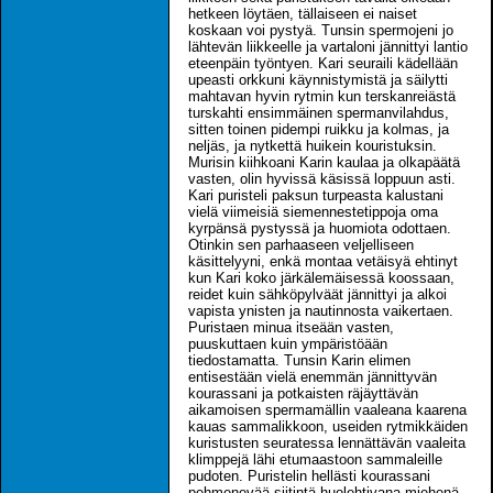
hetkeen löytäen, tällaiseen ei naiset
koskaan voi pystyä. Tunsin spermojeni jo
lähtevän liikkeelle ja vartaloni jännittyi lantio
eteenpäin työntyen. Kari seuraili kädellään
upeasti orkkuni käynnistymistä ja säilytti
mahtavan hyvin rytmin kun terskanreiästä
turskahti ensimmäinen spermanvilahdus,
sitten toinen pidempi ruikku ja kolmas, ja
neljäs, ja nytkettä huikein kouristuksin.
Murisin kiihkoani Karin kaulaa ja olkapäätä
vasten, olin hyvissä käsissä loppuun asti.
Kari puristeli paksun turpeasta kalustani
vielä viimeisiä siemennestetippoja oma
kyrpänsä pystyssä ja huomiota odottaen.
Otinkin sen parhaaseen veljelliseen
käsittelyyni, enkä montaa vetäisyä ehtinyt
kun Kari koko järkälemäisessä koossaan,
reidet kuin sähköpylväät jännittyi ja alkoi
vapista ynisten ja nautinnosta vaikertaen.
Puristaen minua itseään vasten,
puuskuttaen kuin ympäristöään
tiedostamatta. Tunsin Karin elimen
entisestään vielä enemmän jännittyvän
kourassani ja potkaisten räjäyttävän
aikamoisen spermamällin vaaleana kaarena
kauas sammalikkoon, useiden rytmikkäiden
kuristusten seuratessa lennättävän vaaleita
klimppejä lähi etumaastoon sammaleille
pudoten. Puristelin hellästi kourassani
pehmenevää siitintä huolehtivana miehenä