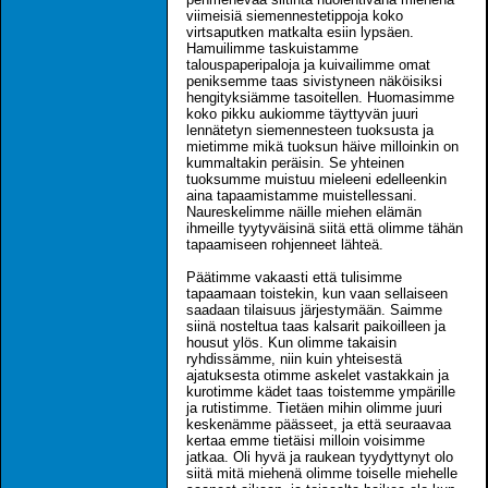
viimeisiä siemennestetippoja koko
virtsaputken matkalta esiin lypsäen.
Hamuilimme taskuistamme
talouspaperipaloja ja kuivailimme omat
peniksemme taas sivistyneen näköisiksi
hengityksiämme tasoitellen. Huomasimme
koko pikku aukiomme täyttyvän juuri
lennätetyn siemennesteen tuoksusta ja
mietimme mikä tuoksun häive milloinkin on
kummaltakin peräisin. Se yhteinen
tuoksumme muistuu mieleeni edelleenkin
aina tapaamistamme muistellessani.
Naureskelimme näille miehen elämän
ihmeille tyytyväisinä siitä että olimme tähän
tapaamiseen rohjenneet lähteä.
Päätimme vakaasti että tulisimme
tapaamaan toistekin, kun vaan sellaiseen
saadaan tilaisuus järjestymään. Saimme
siinä nosteltua taas kalsarit paikoilleen ja
housut ylös. Kun olimme takaisin
ryhdissämme, niin kuin yhteisestä
ajatuksesta otimme askelet vastakkain ja
kurotimme kädet taas toistemme ympärille
ja rutistimme. Tietäen mihin olimme juuri
keskenämme päässeet, ja että seuraavaa
kertaa emme tietäisi milloin voisimme
jatkaa. Oli hyvä ja raukean tyydyttynyt olo
siitä mitä miehenä olimme toiselle miehelle