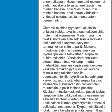
ennen aikojaan. Halusimme toki molemmat
vielä nautiskella toisistamme tässä mies
miehen kanssa. Tosi Mies toisen tosi
miehen kanssa, ensi kertaa vihdoinkin
yhdessä nokatusten, tai munatusten
paremminkin.
Olemme miehinä fyysisesti aikalailla
erilaiset vaikka tavallisia suomalaismiehiä
molemmat olemmekin. Myös munamme
ovat kiihottavan erilaiset: Karilla rotevalle
isolle miehelle sopivan sävyinen
tummaihoinen siitin ja pallit. Mukavan
muodokas siitin niin varrestaan kuin
pyöreänpullealta terskaltaan. Napakan
tiukka esinahka. Varsinaista peniksen
pituusmittaa minua vähempi, mutta
miehekkään miehen kyrpä siinä karvojen
keskellä terhakan pystyssä kivikovana.
Minulla taas tällainen useille
suomalaismiehille tyypillinen harvahkompi
karvoitus, mutta sitä kiharampaa karvaa.
Vaaleahko sukuelinten iho niinkuin olen
muutenkin ja pallit lähinnä punakat.
Kivekset minulla keskikokoa, pussit joskus
lämpöisenään roikkuvat mutta useimmiten
aikalailla kiinteät – kuten nytkin kovan
keskinäisen kiiman kyrväntyvelle turpeaksi
pallukaksi nostaneena. Kyrpä meikäläisellä
jotakin aika tavallisen pitkää perusmittaa,