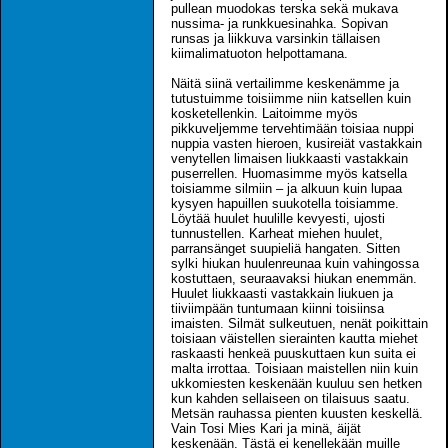
pullean muodokas terska sekä mukava
nussima- ja runkkuesinahka. Sopivan
runsas ja liikkuva varsinkin tällaisen
kiimalimatuoton helpottamana.
Näitä siinä vertailimme keskenämme ja
tutustuimme toisiimme niin katsellen kuin
kosketellenkin. Laitoimme myös
pikkuveljemme tervehtimään toisiaa nuppi
nuppia vasten hieroen, kusireiät vastakkain
venytellen limaisen liukkaasti vastakkain
puserrellen. Huomasimme myös katsella
toisiamme silmiin – ja alkuun kuin lupaa
kysyen hapuillen suukotella toisiamme.
Löytää huulet huulille kevyesti, ujosti
tunnustellen. Karheat miehen huulet,
parransänget suupieliä hangaten. Sitten
sylki hiukan huulenreunaa kuin vahingossa
kostuttaen, seuraavaksi hiukan enemmän.
Huulet liukkaasti vastakkain liukuen ja
tiiviimpään tuntumaan kiinni toisiinsa
imaisten. Silmät sulkeutuen, nenät poikittain
toisiaan väistellen sierainten kautta miehet
raskaasti henkeä puuskuttaen kun suita ei
malta irrottaa. Toisiaan maistellen niin kuin
ukkomiesten keskenään kuuluu sen hetken
kun kahden sellaiseen on tilaisuus saatu.
Metsän rauhassa pienten kuusten keskellä.
Vain Tosi Mies Kari ja minä, äijät
keskenään. Tästä ei kenellekään muille