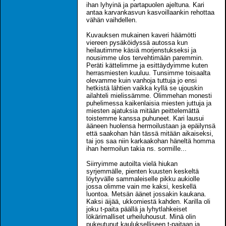
ihan lyhyinä ja partapuolen ajeltuna. Kari
antaa karvankasvun kasvoillaankin rehottaa
vähän vaihdellen.
Kuvauksen mukainen kaveri häämötti
viereen pysäköidyssä autossa kun
heilautimme käsiä morjenstukseksi ja
nousimme ulos tervehtimään paremmin.
Peräti kättelimme ja esittäydyimme kuten
herrasmiesten kuuluu. Tunsimme toisaalta
olevamme kuin vanhoja tuttuja jo ensi
hetkistä lähtien vaikka kyllä se ujouskin
ailahteli mielissämme. Olimmehan monesti
puhelimessa kaikenlaisia miesten juttuja ja
miesten ajatuksia mitään peittelemättä
toistemme kanssa puhuneet. Kari lausui
ääneen huolensa hermoilustaan ja epäilynsä
että saakohan hän tässä mitään aikaiseksi,
tai jos saa niin karkaakohan häneltä homma
ihan hermoilun takia ns. sormille...
Siirryimme autoilta vielä hiukan
syrjemmälle, pienten kuusten keskeltä
löytyvälle sammaleiselle pikku aukiolle
jossa olimme vain me kaksi, keskellä
luontoa. Metsän äänet jossakin kaukana.
Kaksi äijää, ukkomiestä kahden. Karilla oli
joku t-paita päällä ja lyhytlahkeiset
lökärimalliset urheiluhousut. Minä olin
pukeutunut kaulukselliseen t-paitaan ja