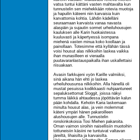
vatsa tuntui kättäni vasten mahtavalta kun
tunnustelin sen miehekkään rotevia muotoja
ja hapuilin käteeni niin karvaisia kuin
karvattomia kohtia. Lähdin kädelläni
seuraamaan karvaista vanaa navasta
alaspäin ja sujautin sormet urheiluhousujen
kauluksen alle Karin huokaistessa
kuuluvasti ja käpertyessä isompana
miehenä vasten minua koko koollaan ja
painollaan. Totesimme että kyllähän tässä
voisi housut alas nilkkoihin laskea vaikka
ihan munasilleen ei vieraalla
puutavaranlastauspaikalla ihan uskallettaisi
riisuakaan.
Avasin farkkujeni vyön Karille valmiiksi,
sinä aikana hän ehti jo laskea
urheiluhousunsa nilkkoihin. Alla hänellä oli
mustat pesuissa kodikkaasti nuhjaantuneet
sepaluksettomat Sloggit, joissa näkyi
tumma läikkä ahtaudessa jöpöttävän kalun
pään kohdalla. Kehotin Karia laskemaan
minulta housut alas, ja vein molemmat
käteni ympäri hänen pakaroilleen
alushousujen alle. Tunnustelin
ronskinkokoisia Tosi Miehen pakaroita.
Oman vaimon siroihin naisellisiin muotoihin
tottuneisiin käsiini ne tuntuivat valtavan
järeiltä, lihaisilta ja karvaisilta.