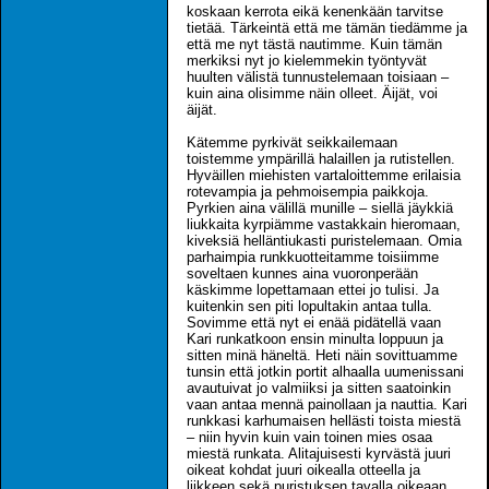
koskaan kerrota eikä kenenkään tarvitse
tietää. Tärkeintä että me tämän tiedämme ja
että me nyt tästä nautimme. Kuin tämän
merkiksi nyt jo kielemmekin työntyvät
huulten välistä tunnustelemaan toisiaan –
kuin aina olisimme näin olleet. Äijät, voi
äijät.
Kätemme pyrkivät seikkailemaan
toistemme ympärillä halaillen ja rutistellen.
Hyväillen miehisten vartaloittemme erilaisia
rotevampia ja pehmoisempia paikkoja.
Pyrkien aina välillä munille – siellä jäykkiä
liukkaita kyrpiämme vastakkain hieromaan,
kiveksiä helläntiukasti puristelemaan. Omia
parhaimpia runkkuotteitamme toisiimme
soveltaen kunnes aina vuoronperään
käskimme lopettamaan ettei jo tulisi. Ja
kuitenkin sen piti lopultakin antaa tulla.
Sovimme että nyt ei enää pidätellä vaan
Kari runkatkoon ensin minulta loppuun ja
sitten minä häneltä. Heti näin sovittuamme
tunsin että jotkin portit alhaalla uumenissani
avautuivat jo valmiiksi ja sitten saatoinkin
vaan antaa mennä painollaan ja nauttia. Kari
runkkasi karhumaisen hellästi toista miestä
– niin hyvin kuin vain toinen mies osaa
miestä runkata. Alitajuisesti kyrvästä juuri
oikeat kohdat juuri oikealla otteella ja
liikkeen sekä puristuksen tavalla oikeaan