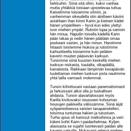
farkkuihin. Siinä sitä oltiin, kaksi vanhaa
mutta yhtäkkiä toisiaan ujostelevaa tuttua.
Katselimme toisiamme silmiin, ja
vanhemman oikeudella otin aloitteen käsiini
astahtaen ihan kiinni Kariin ja kietoen kädet
hänen ympärilleen – hyvä kun edes ylettyi
ison miehen ympäri. Rutistin lujaa ja samoin
hän minua. Hapuilin toisella kädellä Karin
pään takaa ja vedin hänen päätään omaa
poskeani vasten, ja hän minun. Haroimme
hitaasti toistemme hiuksia ja rutistimme
karhuotteella toisiamme kuin peläten
kaverin muuten pääsevän karkuun.
Tunsimme siinä kuusten keskellä miehen
tuoksun niskasta, kaulalta, olkapäältä,
kainaloista. Raikkaan lämpimän kesäpäivän
tuulettaman miehen tuoksun josta nautimme
yhtä lailla varmasti molemmat.
Tunsin kiihottuvani vastaan panemattomasti
ja farkuissani alkoi olla jo tuskallisen
ahdasta. Tunsin alavartalossani myös
Karilla kivikovaksi nousseen kohouman
housujen paikkeilla välissämme. Siinä äijät
sylipainiotteessa seisten tasapainotellen,
toisiinsa tuntumaa hakien ja tutustuen.
Turha ujous oli karissut matkoihinsa ja vein
käteni kohti Karin t-paidanhelmaa. Kyljen
alaosasta se sujahti luontevasti paidan alle
kaverin vatsalle. Mukavasti rehevä miehen