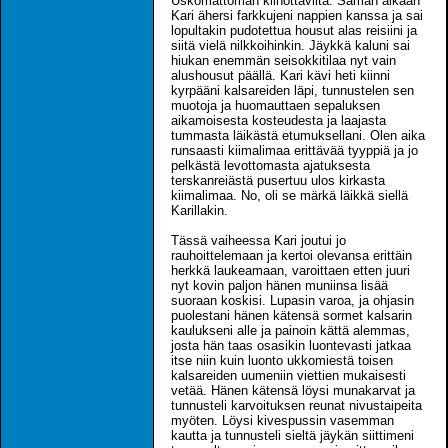
Uskomattoman kiihottavilta. Saman aikaan
Kari ähersi farkkujeni nappien kanssa ja sai
lopultakin pudotettua housut alas reisiini ja
siitä vielä nilkkoihinkin. Jäykkä kaluni sai
hiukan enemmän seisokkitilaa nyt vain
alushousut päällä. Kari kävi heti kiinni
kyrpääni kalsareiden läpi, tunnustelen sen
muotoja ja huomauttaen sepaluksen
aikamoisesta kosteudesta ja laajasta
tummasta läikästä etumuksellani. Olen aika
runsaasti kiimalimaa erittävää tyyppiä ja jo
pelkästä levottomasta ajatuksesta
terskanreiästä pusertuu ulos kirkasta
kiimalimaa. No, oli se märkä läikkä siellä
Karillakin.
Tässä vaiheessa Kari joutui jo
rauhoittelemaan ja kertoi olevansa erittäin
herkkä laukeamaan, varoittaen etten juuri
nyt kovin paljon hänen muniinsa lisää
suoraan koskisi. Lupasin varoa, ja ohjasin
puolestani hänen kätensä sormet kalsarin
kaulukseni alle ja painoin kättä alemmas,
josta hän taas osasikin luontevasti jatkaa
itse niin kuin luonto ukkomiestä toisen
kalsareiden uumeniin viettien mukaisesti
vetää. Hänen kätensä löysi munakarvat ja
tunnusteli karvoituksen reunat nivustaipeita
myöten. Löysi kivespussin vasemman
kautta ja tunnusteli sieltä jäykän siittimeni