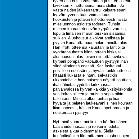
tyven alta ensin vasemman ja sitten oikean
kiveksen kiihottuneena murahdellen. Ja
vasta näiden jälkeen tarttui kalsareissani
kyrvän tyveen taas voimakkaasti
huokaisten ja jotakin kiihottuneesti näistä
miesluonnon asioista todeten. Tunsin
miehen kouran etenevän kyrpäni varrella,
lopulta limaisen märän terskan sisäänsä
sulkien. Alushousut alkoivat ahdistaa ja
pyysin Karia ottamaan nekin minulta alas.
Hän irrotti otteensa kalustani ja lantioilta
vyötärönauhasta kiinni ottaen kiskaisi
alushousuni alas reisiin niin että kivikova
kyrpäni pompahti vapautuen pystyyn ihan
siinä silmiensä edessä. Kari laskeutui
polvilleen edessäni ja hyväili runkkuotteella
hitaasti liukasta elintäni, selvästikin
ukkomiehelle harvinaisesta näystä nauttien,
ihan lähietäisyydeltä kirkkaassa
päivänvalossa kyrvän kaikkia yksityiskohtia
verkkokalvoilleen ja muistin sopukoihin
tallentaen. Minulla alkoi tuntua jo liian
hyvältä ja peläten laukeavani siihen kouraan
liian nopeasti, käskin Karin lopettamaan ja
nousemaan pystyyn.
Nyt minä vuorostani liu’utin kättäni hänen
kalsareiden sisään ja rohkenin edetä
äskeistä alkua pidemmälle. Siellä
kesäpäivänkin lämmittämien alushousujen