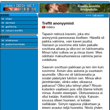
<<< takaisin
chat
Treffit anonyymisti
tarinat
galleria
mikko
iskuri-treffit
Tapasin netissä kaverin, joka etsi
anonyymiä panoseuraa itselleen. Hänellä oli
elokuvat
paikka valmiina, vain kaveri puuttui.
puhelinviihde
Vastasin ja sovimme että tulen paikalle
sovittuna aikana ja ulko-ovi on lukitsematta.
Minun tulisi sulkea se ja riisua itseni. Mies
odottaisi makuuhuoneessa valmiina perse
voideltuna.
Saavuin sovittuun paikkaan ja tein niin kuin
sovimme. Astuin ulos autosta ja suuntasin
asunnolle. Ulko-ovi oli lukitsematta ja
sisään päästyäni lukitsin sen. Minua alkoi
jännittämään, olinko edes oikeassa
paikassa? Oliko joku tehnyt pilan? Riisuin
kuitenkin vaatteeni pois sillä tilanne kiihotti
minua. Astelin eteenpäin. Olohuoneessa ei
ollut ketään. Keittiökin oli tyhjä. Katsoin
sivussa olleen huoneen, ei ketään
sielläkään. Siirryin rappusia yläkertaan ja
eteeni avautui neljä huonetta. Niistä yhden