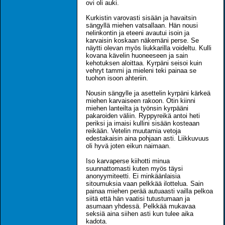
ovi oli auki.
Kurkistin varovasti sisään ja havaitsin
sängyllä miehen vatsallaan. Hän nousi
nelinkontin ja eteeni avautui isoin ja
karvaisin koskaan näkemäni perse. Se
näytti olevan myös liukkarilla voideltu. Kulli
kovana kävelin huoneeseen ja sain
kehotuksen aloittaa. Kyrpäni seisoi kuin
vehryt tammi ja mieleni teki painaa se
tuohon isoon ahteriin.
Nousin sängylle ja asettelin kyrpäni kärkeä
miehen karvaiseen rakoon. Otin kiinni
miehen lanteilta ja työnsin kyrpääni
pakaroiden väliin. Ryppyreikä antoi heti
periksi ja imaisi kullini sisään kosteaan
reikään. Vetelin muutamia vetoja
edestakaisin aina pohjaan asti. Liikkuvuus
oli hyvä joten eikun naimaan.
Iso karvaperse kiihotti minua
suunnattomasti kuten myös täysi
anonyymiteetti. Ei minkäänlaisia
sitoumuksia vaan pelkkää ilottelua. Sain
painaa miehen perää autuaasti vailla pelkoa
siitä että hän vaatisi tutustumaan ja
asumaan yhdessä. Pelkkää mukavaa
seksiä aina siihen asti kun tulee aika
kadota.