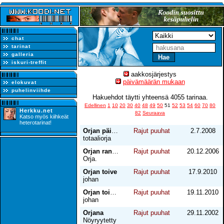
chat
tarinat
galleria
iskuri-treffit
aakkosjärjestys
päivämäärän mukaan
elokuvat
puhelinviihde
Hakuehdot täytti yhteensä 4055 tarinaa.
Edellinen
1
10
20
30
40
48
49
50
51
52
53
54
60
70
80
Herkku.net
82
Seuraava
Katso myös kiihkeät
heterotarinat!
Orjan päiväkirja 9
Rajut puuhat
2.7.2008
totaaliorja
Orjan rangaistus ja raju pano
Rajut puuhat
20.12.2006
Orja.
Orjan toive
Rajut puuhat
17.9.2010
johan
Orjan toive 2
Rajut puuhat
19.11.2010
johan
Orjana
Rajut puuhat
29.11.2002
Nöyryytetty