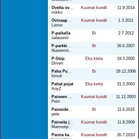
Ovelta ovelle
Kuumat kundit
11.9.2014
mikko
Ovinaapurit
Kuumat kundit
1.3.2011
Lasse
P-paikalla
Bi
2.7.2012
salaisesti
P-parkki Hämeenlinna
Bi
26.6.2007
Nuoremmalla Vartunutta
P-Stop
Eka kerta
19.3.2005
Driven
Paha Pukki 3
Bi
29.12.2006
kimuli
Pahat pojat
Eka kerta
31.3.2003
AnyZ
Paineen purkua
Kuumat kundit
11.12.2003
Petri
Paineiden poistoa miesten kesken
Bi
11.6.2015
pete
Paineita ja videoita, osa 1
Kuumat kundit
11.8.2009
Marmoripoika
Painia katsellen
Kuumat kundit
26.7.2010