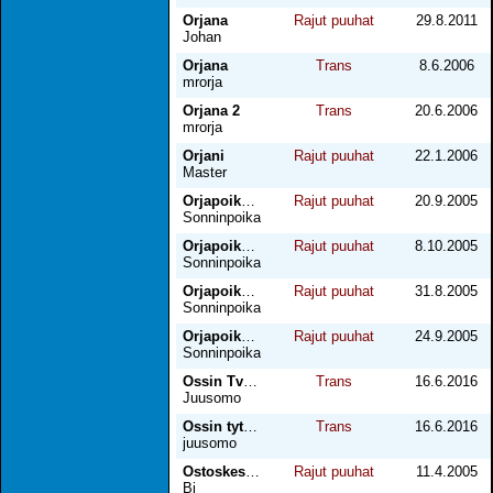
Orjana
Rajut puuhat
29.8.2011
Johan
Orjana
Trans
8.6.2006
mrorja
Orjana 2
Trans
20.6.2006
mrorja
Orjani
Rajut puuhat
22.1.2006
Master
Orjapoika näytille II
Rajut puuhat
20.9.2005
Sonninpoika
Orjapoika näytille III
Rajut puuhat
8.10.2005
Sonninpoika
Orjapoika näytille osa I
Rajut puuhat
31.8.2005
Sonninpoika
Orjapoika näytillä II
Rajut puuhat
24.9.2005
Sonninpoika
Ossin Tv-tyttö
Trans
16.6.2016
Juusomo
Ossin tyttö kimpassa
Trans
16.6.2016
juusomo
Ostoskeskuksen vessa
Rajut puuhat
11.4.2005
Bi