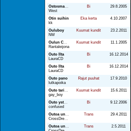
Ostosmatka
Bi
29.8.2005
West
Otin suihin
Eka kerta
4.10.2007
kk
Ouluboy
Kuumat kundit
23.2.2011
NW
Oulun Cumulus
Kuumat kundit
11.1.2005
Rantaleijona
Outo Ilta
Bi
16.12.2014
LauraCD
Outo Ilta
Bi
16.12.2014
LauraCD
Outo pano
Rajut puuhat
17.9.2010
lutkapoika
Outo tarina, mutta totta
Kuumat kundit
15.6.2011
gay_boy
Outo ystävyys
Bi
9.12.2006
confused
Outoa unta - osa 1
Trans
29.4.2011
CrossDresser27v
Outoa unta - osa 2
Trans
2.5.2011
CrossDresser27v