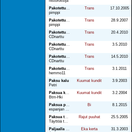
historoitsija
Pakotettu naiseksi
Trans
17.10.2005
pimppi
Pakotettu naisellisuus 2
Trans
28.9.2007
pimppi
Pakotettuna 1
Trans
20.4.2010
CDnarttu
Pakotettuna 2
Trans
3.5.2010
CDnarttu
Pakotettuna 3
Trans
14.5.2010
CDnarttu
Pakotettuna 4
Trans
3.1.2011
hemmo11
Paksu kalu
Kuumat kundit
3.9.2003
Petri
Paksua kalua pitkään ja hartaasti
Kuumat kundit
3.2.2004
Btm-Hki
Paksua parkkipaikalla espanjassa
Bi
8.1.2015
espanjan lomailija
Paksua taukotilassa
Rajut puuhat
25.5.2005
Täyttöä toivova
Paljaalla eka kerran
Eka kerta
31.3.2003