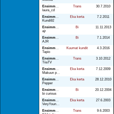
Ensimmäinen kerta
Trans
30.7.2010
laura_cd
Ensimmäinen kerta
Eka kerta
7.2.2011
Kundi92
Ensimmäinen kerta
Bi
11.11.2013
ajr
Ensimmäinen kerta
Bi
7.1.2014
AJR
Ensimmäinen kerta
Kuumat kundit
4.3.2016
Tapio
Ensimmäinen kerta (toive)
Trans
3.10.2012
TiiaTV
Ensimmäinen kerta ja kunnolla
Eka kerta
7.12.2009
Makuun päässyt
Ensimmäinen kerta lenkkipolun varrella
Eka kerta
28.12.2010
Pepper
Ensimmäinen kerta miehen kanssa
Bi
20.12.2004
bi curious
Ensimmäinen kerta poikien kanssa
Eka kerta
27.6.2003
VeryYoungButGay
Ensimmäinen kertani
Trans
9.6.2003