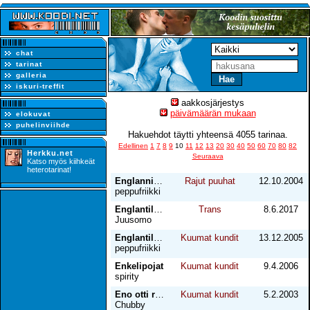
chat
tarinat
galleria
iskuri-treffit
aakkosjärjestys
päivämäärän mukaan
elokuvat
puhelinviihde
Hakuehdot täytti yhteensä 4055 tarinaa.
Edellinen
1
7
8
9
10
11
12
13
20
30
40
50
60
70
80
82
Herkku.net
Seuraava
Katso myös kiihkeät
heterotarinat!
Englannissa
Rajut puuhat
12.10.2004
peppufriikki
Englantilainen aamupala
Trans
8.6.2017
Juusomo
Englantilaista peppua
Kuumat kundit
13.12.2005
peppufriikki
Enkelipojat
Kuumat kundit
9.4.2006
spirity
Eno otti rajusti
Kuumat kundit
5.2.2003
Chubby