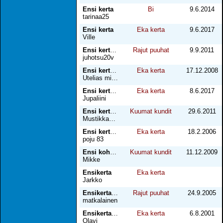
Ensi kerta
Bi
9.6.2014
tarinaa25
Ensi kerta
Eka kerta
9.6.2017
Ville
Ensi kertaa alistus
Rajut puuhat
9.9.2011
juhotsu20v
Ensi kertaa miesten kesken
Eka kerta
17.12.2008
Utelias mies 43
Ensi kertaa paljaalla
Eka kerta
8.6.2017
Jupaliini
Ensi kertaa Voquessa
Kuumat kundit
29.6.2011
Mustikkamaan mies
Ensi kertani
Eka kerta
18.2.2006
poju 83
Ensi kohtaaminen
Kuumat kundit
11.12.2009
Mikke
Ensikerta
Eka kerta
Jarkko
Ensikertaa dark roomissa
Rajut puuhat
24.9.2005
matkalainen
Ensikertaa pojan kanssa
Eka kerta
6.8.2001
Olavi