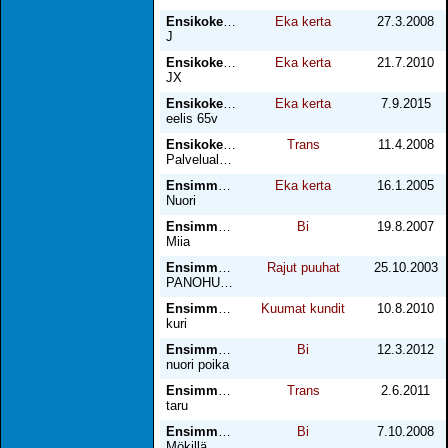
Ensikokemus
Eka kerta
27.3.2008
J
Ensikokemus
Eka kerta
21.7.2010
JX
Ensikokemus
Eka kerta
7.9.2015
eelis 65v
Ensikokemus hameessa
Trans
11.4.2008
Palvelualalla
Ensimmäinen
Eka kerta
16.1.2005
Nuori
Ensimmäinen
Bi
19.8.2007
Miia
Ensimmäinen Alistuminen
Rajut puuhat
25.10.2003
PANOHUORA
Ensimmäinen alistuminen
Kuumat kundit
10.8.2010
kuri
Ensimmäinen bi-kokeilu
Bi
12.3.2012
nuori poika
Ensimmäinen ja toinen kerta
Trans
2.6.2011
taru
Ensimmäinen kerta
Bi
7.10.2008
Mökillä