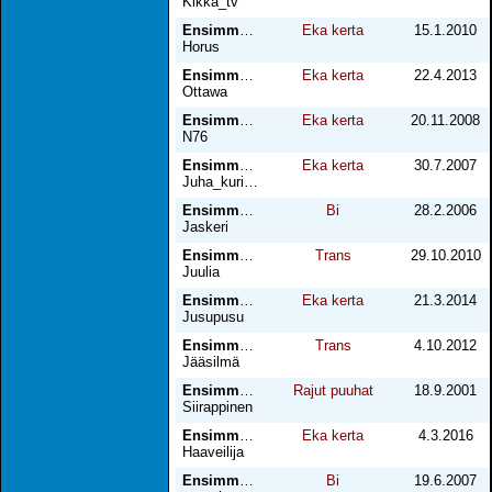
Kikka_tv
Ensimmäinen kertani miehen kanssa
Eka kerta
15.1.2010
Horus
Ensimmäinen kokemus
Eka kerta
22.4.2013
Ottawa
Ensimmäinen kosketus
Eka kerta
20.11.2008
N76
Ensimmäinen maistiainen
Eka kerta
30.7.2007
Juha_kurikka
Ensimmäinen mies, osa 1
Bi
28.2.2006
Jaskeri
Ensimmäinen oikea kerta
Trans
29.10.2010
Juulia
Ensimmäinen pettämiseni
Eka kerta
21.3.2014
Jusupusu
Ensimmäinen tapaaminen
Trans
4.10.2012
Jääsilmä
Ensimmäinen vankeus
Rajut puuhat
18.9.2001
Siirappinen
Ensimmäisestä kerrasta
Eka kerta
4.3.2016
Haaveilija
Ensimmäistä kertaa
Bi
19.6.2007