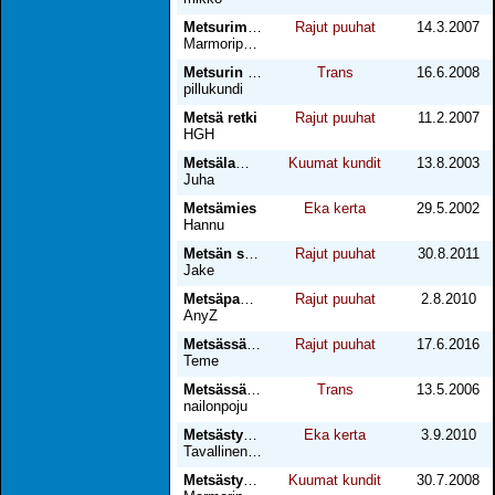
Metsurimme Hank
Rajut puuhat
14.3.2007
Marmoripoika
Metsurin lutkana
Trans
16.6.2008
pillukundi
Metsä retki
Rajut puuhat
11.2.2007
HGH
Metsälammella
Kuumat kundit
13.8.2003
Juha
Metsämies
Eka kerta
29.5.2002
Hannu
Metsän siimeksessä
Rajut puuhat
30.8.2011
Jake
Metsäpanovaroitus
Rajut puuhat
2.8.2010
AnyZ
Metsässä tapahtui
Rajut puuhat
17.6.2016
Teme
Metsässä tyttöilemässä
Trans
13.5.2006
nailonpoju
Metsästyksen jälkeen
Eka kerta
3.9.2010
Tavallinen mies
Metsästys osa 1
Kuumat kundit
30.7.2008