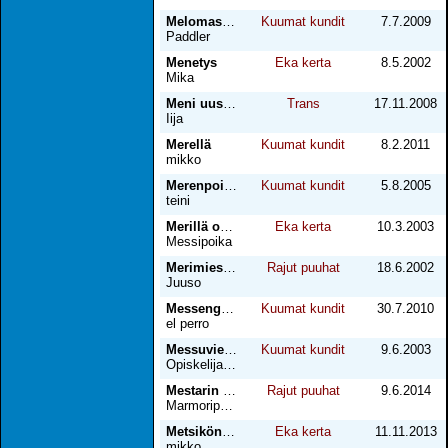
Melomassa osa 3
Kuumat kundit
7.7.2009
Paddler
Menetys
Eka kerta
8.5.2002
Mika
Meni uusiksi
Trans
17.11.2008
Iija
Merellä
Kuumat kundit
8.2.2011
mikko
Merenpoika<3
Kuumat kundit
5.8.2005
teini
Merillä opissa
Eka kerta
10.3.2003
Messipoika
Merimies on erimies
Rajut puuhat
18.6.2002
Juuso
Messenger-frendi
Kuumat kundit
30.7.2010
el perro
Messuvierailija
Kuumat kundit
9.6.2003
Opiskelijakundi Jarkko
Mestarin opissa
Rajut puuhat
9.6.2014
Marmoripoika
Metsikön aarre
Eka kerta
11.11.2013
mikko