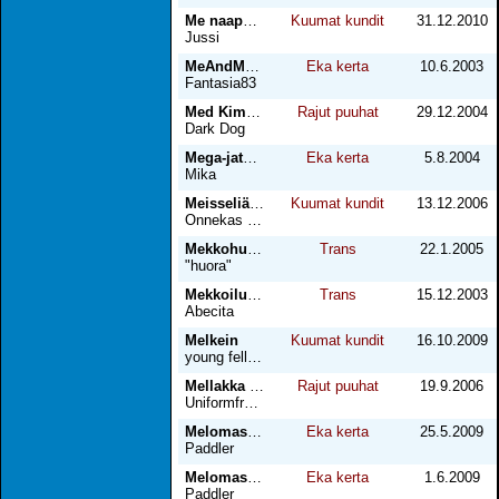
Me naapurit
Kuumat kundit
31.12.2010
Jussi
MeAndMyFriend
Eka kerta
10.6.2003
Fantasia83
Med Kim i duschen
Rajut puuhat
29.12.2004
Dark Dog
Mega-jatkot Akin luona
Eka kerta
5.8.2004
Mika
Meisseliä pyllyyn
Kuumat kundit
13.12.2006
Onnekas remonttimies
Mekkohuoran kaste
Trans
22.1.2005
"huora"
Mekkoilun hurmaa
Trans
15.12.2003
Abecita
Melkein
Kuumat kundit
16.10.2009
young fellow
Mellakka stadissa
Rajut puuhat
19.9.2006
Uniformfreak
Melomassa osa 1
Eka kerta
25.5.2009
Paddler
Melomassa osa 2
Eka kerta
1.6.2009
Paddler