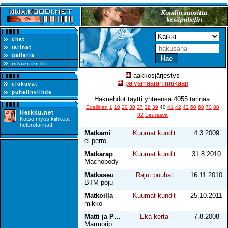
chat
tarinat
galleria
iskuri-treffit
aakkosjärjestys
päivämäärän mukaan
elokuvat
puhelinviihde
Hakuehdot täytti yhteensä 4055 tarinaa.
Edellinen
1
10
20
30
37
38
39
40
41
42
43
50
60
70
80
Herkku.net
82
Seuraava
Katso myös kiihkeät
heterotarinat!
Matkamies maan (4)
Kuumat kundit
4.3.2009
el perro
Matkaraportti gay-saunasta
Kuumat kundit
31.8.2010
Machobody
Matkaseuralainen astuu
Rajut puuhat
16.11.2010
BTM poju
Matkoilla
Kuumat kundit
25.10.2011
mikko
Matti ja Pete
Eka kerta
7.8.2008
Marmoripoika