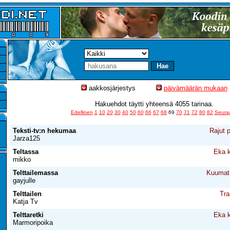
aakkosjärjestys
päivämäärän mukaan
Hakuehdot täytti yhteensä 4055 tarinaa.
Edellinen
1
10
20
30
40
50
60
66
67
68
69
70
71
72
80
82
Seura
Teksti-tv:n hekumaa
Rajut 
Jarza125
Teltassa
Eka k
mikko
Telttailemassa
Kuumat 
gayjulle
Telttailen
Tra
Katja Tv
Telttaretki
Eka k
Marmoripoika