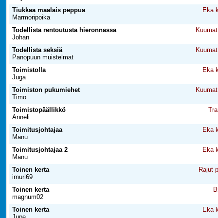
Tiukkaa maalais peppua
Eka k
Marmoripoika
Todellista rentoutusta hieronnassa
Kuumat 
Johan
Todellista seksiä
Kuumat 
Panopuun muistelmat
Toimistolla
Eka k
Juga
Toimiston pukumiehet
Kuumat 
Timo
Toimistopäällikkö
Tra
Anneli
Toimitusjohtajaa
Eka k
Manu
Toimitusjohtajaa 2
Eka k
Manu
Toinen kerta
Rajut 
imuri69
Toinen kerta
B
magnum02
Toinen kerta
Eka k
Jupe