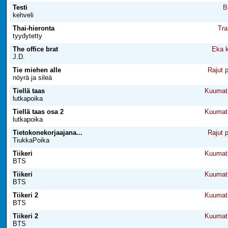
Testi
B
kehveli
Thai-hieronta
Tra
tyydytetty
The office brat
Eka k
J.D.
Tie miehen alle
Rajut 
nöyrä ja sileä
Tiellä taas
Kuumat 
lutkapoika
Tiellä taas osa 2
Kuumat 
lutkapoika
Tietokonekorjaajana...
Rajut 
TiukkaPoika
Tiikeri
Kuumat 
BTS
Tiikeri
Kuumat 
BTS
Tiikeri 2
Kuumat 
BTS
Tiikeri 2
Kuumat 
BTS