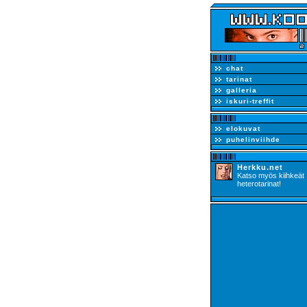
chat
tarinat
galleria
iskuri-treffit
elokuvat
puhelinviihde
Herkku.net
Katso myös kiihkeät
heterotarinat!