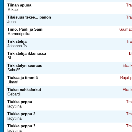
Tiinan apuna
Tra
Mikael
Tilaisuus tekee... panon
Tra
Jenni
Timo, Pauli ja Sami
Kuumat 
Marmoripoika
Tirkistelijä
Tra
Johanna-Tv
Tirkistelijä ikkunassa
B
BI
Tirkistelyn seuraus
Eka k
Saku85
Tiukaa ja timmiä
Rajut 
Uimari
Tiukat nahkafarkut
Eka k
Gebardi
Tiukka peppu
Tra
ladytiina
Tiukka peppu 2
Tra
ladytiina
Tiukka peppu 3
Tra
ladytiina