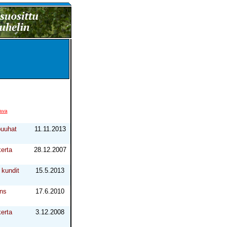
ava
puuhat
11.11.2013
erta
28.12.2007
kundit
15.5.2013
ns
17.6.2010
erta
3.12.2008