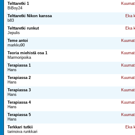
Telttaretki 1
Kuumat 
BiBoy24
Telttaretki Nikon kanssa
Eka k
b83
Telttaretki runkut
Eka k
Jepulis
Teme antoi
Kuumat 
markku90
Teoria miehistä osa 1
Kuumat 
Marmoripoika
Terapiassa 1
Kuumat 
Hans
Terapiassa 2
Kuumat 
Hans
Terapiassa 3
Kuumat 
Hans
Terapiassa 4
Kuumat 
Hans
Terapiassa 5
Kuumat 
Hans
Terkkari tutkii
Eka k
tarinoiva runkkari